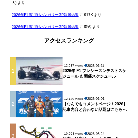
人)
より
2026年F1第11戦ハンガリーGP決勝結果
に
917K
より
2026年F1第11戦ハンガリーGP決勝結果
に
匿名
より
アクセスランキング
2026-01-11
12,537 views
1
2026年 F1 プレシーズンテストスケ
ジュール & 開催スケジュール
2026-01-01
12,129 views
2
【なんでもコメントページ！2026】
記事内容と合わない話題はこちらへ
2026-03-24
10,053 views
3