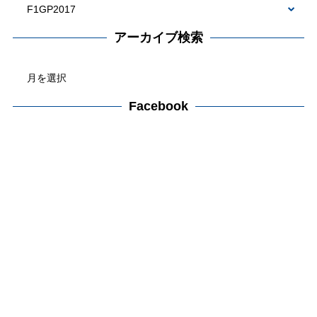
カ
テ
アーカイブ検索
ゴ
ア
リ
ー
ー
カ
Facebook
検
イ
索
ブ
検
索