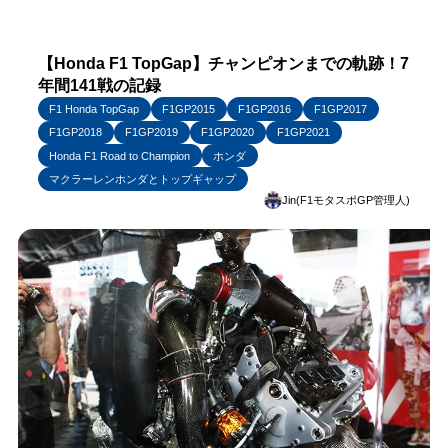
【Honda F1 TopGap】チャンピオンまでの軌跡！7
年間141戦の記録
F1 Honda TopGap
F1GP2015
F1GP2016
F1GP2017
F1GP2018
F1GP2019
F1GP2020
F1GP2021
Honda F1 Road to Champion
ホンダ
マクラーレンホンダとトップギャップ
Jin(F1モタスポGP管理人)