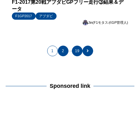
F1-2017第20戦アブダビGPフリー走行③結果＆デ
ータ
F1GP2017
アブダビ
Jin(F1モタスポGP管理人)
…
1
2
19
Sponsored link