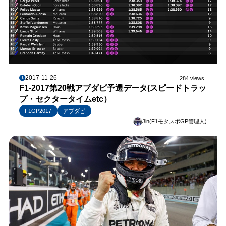
2017-11-26
284 views
F1-2017第20戦アブダビ予選データ(スピードトラッ
プ・セクタータイムetc）
F1GP2017
アブダビ
Jin(F1モタスポGP管理人)