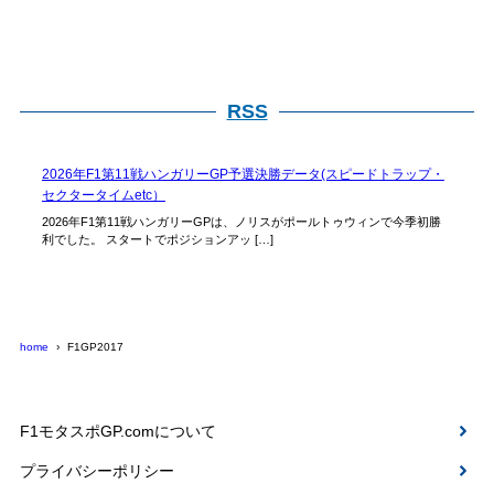
RSS
2026年F1第11戦ハンガリーGP予選決勝データ(スピードトラップ・
セクタータイムetc）
2026年F1第11戦ハンガリーGPは、ノリスがポールトゥウィンで今季初勝
利でした。 スタートでポジションアッ […]
home
F1GP2017
F1モタスポGP.comについて
プライバシーポリシー