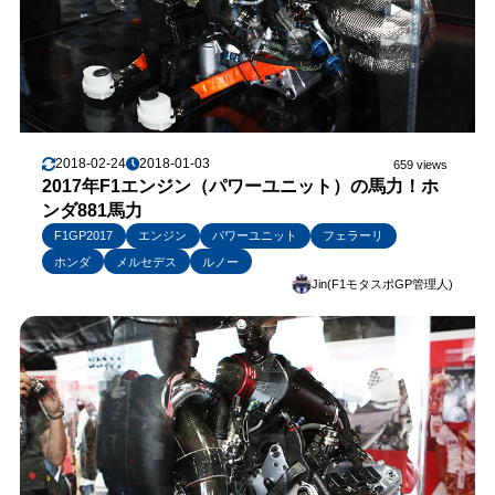
2018-02-24
2018-01-03
659 views
2017年F1エンジン（パワーユニット）の馬力！ホ
ンダ881馬力
F1GP2017
エンジン
パワーユニット
フェラーリ
ホンダ
メルセデス
ルノー
Jin(F1モタスポGP管理人)