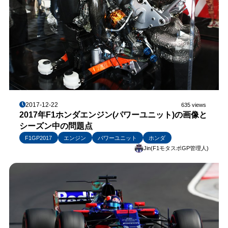
2017-12-22
635 views
2017年F1ホンダエンジン(パワーユニット)の画像と
シーズン中の問題点
F1GP2017
エンジン
パワーユニット
ホンダ
Jin(F1モタスポGP管理人)