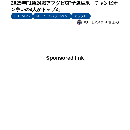
2025年F1第24戦アブダビGP予選結果「チャンピオ
ン争いの3人がトップ3」
F1GP2025
M・フェルスタッペン
アブダビ
Jin(F1モタスポGP管理人)
Sponsored link