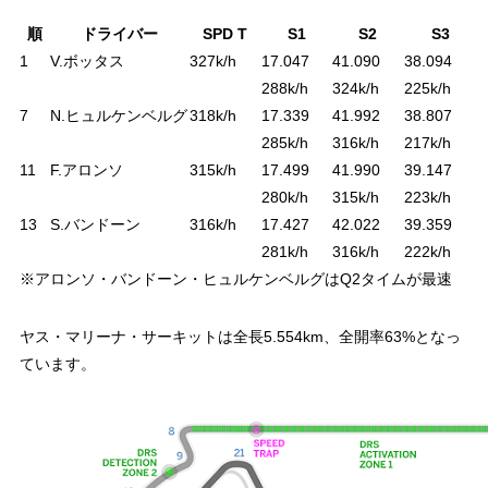
順
ドライバー
SPD T
S1
S2
S3
1
V.ボッタス
327k/h
17.047
41.090
38.094
1
288k/h
324k/h
225k/h
7
N.ヒュルケンベルグ
318k/h
17.339
41.992
38.807
1
285k/h
316k/h
217k/h
11
F.アロンソ
315k/h
17.499
41.990
39.147
1
280k/h
315k/h
223k/h
13
S.バンドーン
316k/h
17.427
42.022
39.359
1
281k/h
316k/h
222k/h
※アロンソ・バンドーン・ヒュルケンベルグはQ2タイムが最速
ヤス・マリーナ・サーキットは全長5.554km、全開率63%となっ
ています。