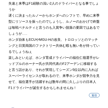
失速と来季はF1経験の浅い2人のドライバーとなる事でしょ
うか
遅くに決まったルノーからホンダへのシフトで、早めに来季
型にリソースを振ったのでしょうし、ルノーのおかげで終盤
は毎戦ペナルティと言うのも入賞争い脱落の要因ではあるで
しょうが…..
ホンダ自体もECUやMGU-Hの改良、トロロッソとのマッチ
ングと日英両国のファクトリー共休む暇も無い冬が待ってい
るでしょうねぇ
楽しみといえば、ホンダ育成ドライバーの福住仁嶺選手がレ
ッドブルのホーナー氏が共同代表のF2アーデンに移籍する
と言う話があり、それが実現してシーズン5位以内に入れば
スーパーライセンスが取れるので、来季ホンダが競争力を見
せて、福住選手が活躍すれば数年の間に久しぶりの日本人
F1ドライバーが誕生するかもしれませんね！
返信