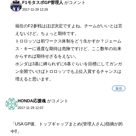
F1モタスポGP管理人
がコメント
2017-11-29 12:26
福住のF2参戦はほぼ決定ですよね。チームがいいとは言
えないけど。ちょっと期待です。
トロロッソは初ワークス体制をどう生かすか？ジェーム
ス・キーに過度な期待は危険ですけど、ここ数年の出来
からすれば期待せざるをえない。
ホンダは3基に縛られずに6基ぐらいを目標にしてガンガ
ン全開でいけばトロロッソでも上位入賞するチャンスは
増えると思います。
返信
HONDA応援魂
がコメント
2017-11-29 12:07
「USA GP後、トップギャップまとめ(管理人さん)指摘が的
中⁉︎」