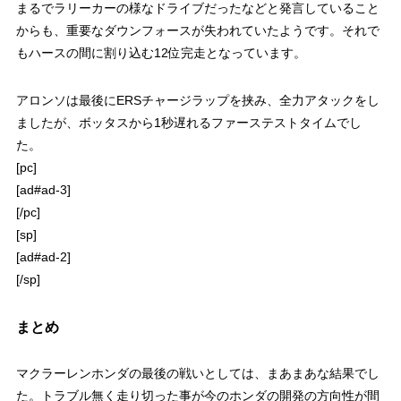
まるでラリーカーの様なドライブだったなどと発言していること
からも、重要なダウンフォースが失われていたようです。それで
もハースの間に割り込む12位完走となっています。
アロンソは最後にERSチャージラップを挟み、全力アタックをし
ましたが、ボッタスから1秒遅れるファーステストタイムでし
た。
[pc]
[ad#ad-3]
[/pc]
[sp]
[ad#ad-2]
[/sp]
まとめ
マクラーレンホンダの最後の戦いとしては、まあまあな結果でし
た。トラブル無く走り切った事が今のホンダの開発の方向性が間