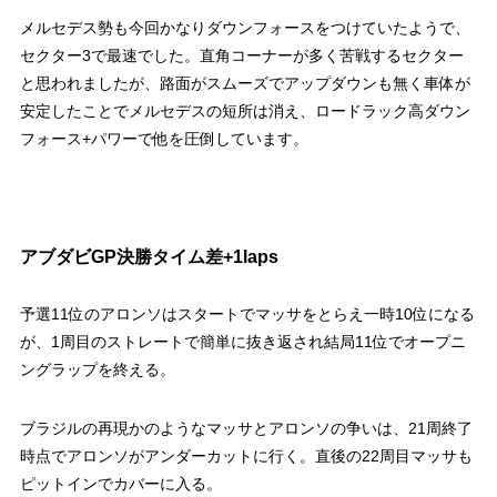
メルセデス勢も今回かなりダウンフォースをつけていたようで、
セクター3で最速でした。直角コーナーが多く苦戦するセクター
と思われましたが、路面がスムーズでアップダウンも無く車体が
安定したことでメルセデスの短所は消え、ロードラック高ダウン
フォース+パワーで他を圧倒しています。
アブダビGP決勝タイム差+1laps
予選11位のアロンソはスタートでマッサをとらえ一時10位になる
が、1周目のストレートで簡単に抜き返され結局11位でオープニ
ングラップを終える。
ブラジルの再現かのようなマッサとアロンソの争いは、21周終了
時点でアロンソがアンダーカットに行く。直後の22周目マッサも
ピットインでカバーに入る。