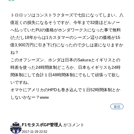
トロロッソはコンストラクターズで七位になってしまい、八
億近くの損失になるそうですが、今年まで32億ほどルノー
へ払っていたPUの価格がホンダワークスになった事で無料
(ただし18年からは1カスタマーのシーズン辺りの価格が15
億3,900万円に引き下げ)になったので少しは楽になりますか
ね？
このオフシーズン、ホンダは日本のSakuraとイギリスとの
時差を使った24時間体制どころか、日本もイギリスも24時
間体制にして合計１日48時間体制にでもして頑張って欲し
いですね。
オマケにアメリカのHPDも巻き込んで１日52時間体制とか
しないかなー？www
返信
F1モタスポGP管理人
がコメント
2017-11-29 22:52