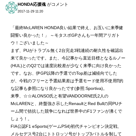
HONDA応援魂
がコメント
2017-11-29 11:20
「最終McLAREN HONDA良い結果で終え、お互いに来季健
闘誓い良かった！」 ～モタスポGPさんも一年間アリガト
ウ！ございました～
まず、PUがトラブル無く2台完走3戦連続の耐久性を確認出
来て良かったです。また、今記事から直近目標となるルノー
(HUL)とのQ2では速度比較差が少なく来季に向け良かった
です。なお、伊GP以降の予選でのTop差は減傾向でした
が、今戦のフリーと予選結果差は予選モード使用不使用⁉︎的
な記事も参照になり良かったです(参照:Sportiva)。
来季、☆☆ALONSO氏と有望VANDOORNE氏2人の
McLARENと、終盤強さ示したRenaultとRed Bullの同PUチ
ーム間で拮抗した競争になれば世界中のF1ファンが沸くで
しょう！。
FIA公認F1 eSports(ゲームPS4)初代チャンピオン決定戦、
メルセデス号2台にトトロッソ号がトップ3バトルを制して