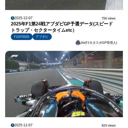
2025-12-07
756 views
2025年F1第24戦アブダビGP予選データ(スピード
トラップ・セクタータイムetc）
F1GP2025
アブダビ
Jin(F1モタスポGP管理人)
2025-12-07
824 views