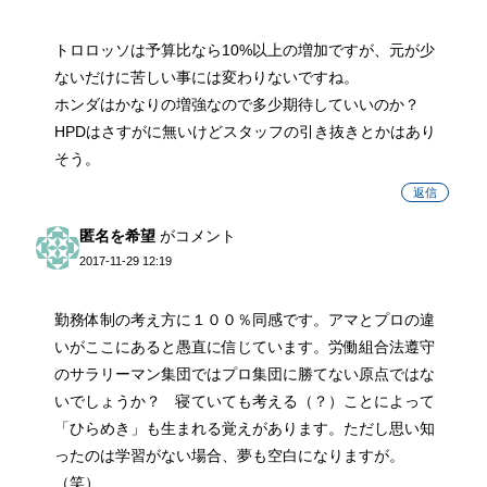
トロロッソは予算比なら10%以上の増加ですが、元が少
ないだけに苦しい事には変わりないですね。
ホンダはかなりの増強なので多少期待していいのか？
HPDはさすがに無いけどスタッフの引き抜きとかはあり
そう。
返信
匿名を希望
がコメント
2017-11-29 12:19
勤務体制の考え方に１００％同感です。アマとプロの違
いがここにあると愚直に信じています。労働組合法遵守
のサラリーマン集団ではプロ集団に勝てない原点ではな
いでしょうか？ 寝ていても考える（？）ことによって
「ひらめき」も生まれる覚えがあります。ただし思い知
ったのは学習がない場合、夢も空白になりますが。
（笑）