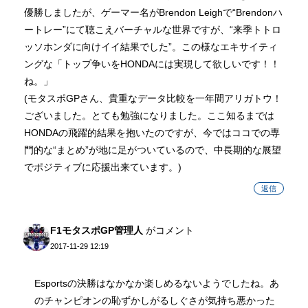
優勝しましたが、ゲーマー名がBrendon Leighで“Brendonハ
ートレー”にて聴こえバーチャルな世界ですが、“来季トトロ
ッソホンダに向けイイ結果でした”。この様なエキサイティ
ングな「トップ争いをHONDAには実現して欲しいです！！
ね。」
(モタスポGPさん、貴重なデータ比較を一年間アリガトウ！
ございました。とても勉強になりました。ここ知るまでは
HONDAの飛躍的結果を抱いたのですが、今ではココでの専
門的な“まとめ”が地に足がついているので、中長期的な展望
でポジティブに応援出来ています。)
返信
F1モタスポGP管理人
がコメント
2017-11-29 12:19
Esportsの決勝はなかなか楽しめるないようでしたね。あ
のチャンピオンの恥ずかしがるしぐさが気持ち悪かった