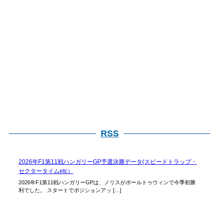
RSS
2026年F1第11戦ハンガリーGP予選決勝データ(スピードトラップ・
セクタータイムetc）
2026年F1第11戦ハンガリーGPは、ノリスがポールトゥウィンで今季初勝
利でした。 スタートでポジションアッ […]