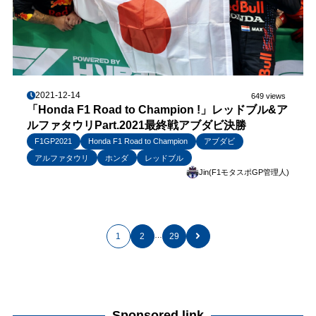
2021-12-14
649 views
「Honda F1 Road to Champion !」レッドブル&ア
ルファタウリPart.2021最終戦アブダビ決勝
F1GP2021
Honda F1 Road to Champion
アブダビ
アルファタウリ
ホンダ
レッドブル
Jin(F1モタスポGP管理人)
…
1
2
29
Sponsored link