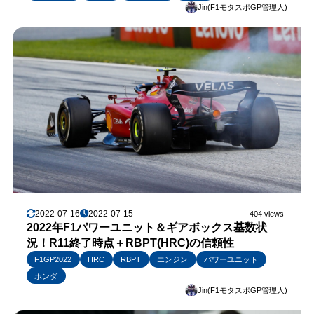
Jin(F1モタスポGP管理人)
2022-07-16
2022-07-15
404 views
2022年F1パワーユニット＆ギアボックス基数状
況！R11終了時点＋RBPT(HRC)の信頼性
F1GP2022
HRC
RBPT
エンジン
パワーユニット
ホンダ
Jin(F1モタスポGP管理人)