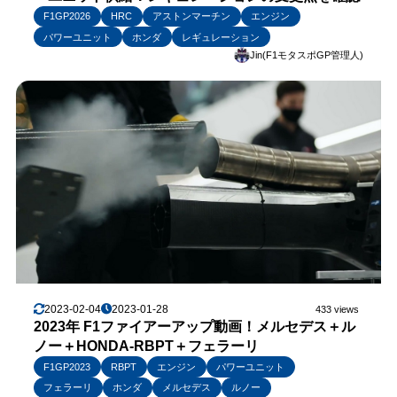
F1GP2026
HRC
アストンマーチン
エンジン
パワーユニット
ホンダ
レギュレーション
Jin(F1モタスポGP管理人)
2023-02-04
2023-01-28
433 views
2023年 F1ファイアーアップ動画！メルセデス＋ル
ノー＋HONDA-RBPT＋フェラーリ
F1GP2023
RBPT
エンジン
パワーユニット
フェラーリ
ホンダ
メルセデス
ルノー