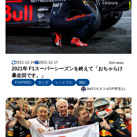
2021-12-24
2021-12-17
618 views
2021年 F1スーパーシーズンを終えて「おちゃらけ
暴走回です。」
F1GP2021
ホンダ
レッドブル
雑記
Jin(F1モタスポGP管理人)