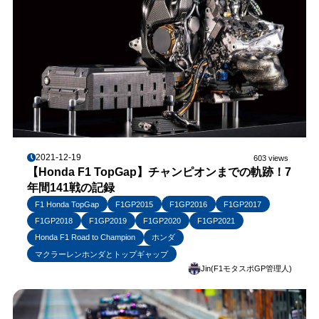
2021-12-19
603 views
【Honda F1 TopGap】チャンピオンまでの軌跡！7
年間141戦の記録
F1 Honda TopGap
F1GP2015
F1GP2016
F1GP2017
F1GP2018
F1GP2019
F1GP2020
F1GP2021
Honda F1 Road to Champion
ホンダ
マクラーレンホンダとトップギャップ
Jin(F1モタスポGP管理人)