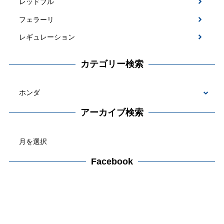
レッドブル
フェラーリ
レギュレーション
カテゴリー検索
カ
テ
アーカイブ検索
ゴ
ア
リ
ー
ー
カ
Facebook
検
イ
索
ブ
検
索