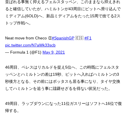
並ばれる事無く抑えるフェルスタッペン、このままなら抑えきれ
ると確信していたが、ハミルトンが43周目にピットへ滑り込んで
ミディアム(6OLD)へ、新品ミディアムをたった15周で捨てる2ス
トップ作戦へ。
Neat move from Checo 👏
#SpanishGP
🇪🇸
#F1
pic.twitter.com/N7aWk33scb
— Formula 1 (@F1)
May 9, 2021
46周目、ペレスはリカルドを捉え5位へ、この時既にフェルスタ
ッペンとハミルトンの差は19秒、ピットへ入ればハミルトンの3
秒後方となる、その前にはボッタスも居る事になり、タイヤ交換
してハミルトンを追う事に躊躇せざるを得ない状況だった。
49周目、ラップダウンになった11位ガスリーはソフトへ16位で復
帰する。