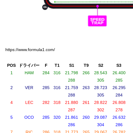
https://www.formula1.com/
POS
ドライバー
F
T1
S1
T9
S2
S3
1
HAM
284
316
21.798
266
28.543
26.400
1
288
305
285
2
VER
285
316
21.759
263
28.723
26.295
1
288
305
284
4
LEC
282
318
21.880
261
28.822
26.808
1
287
302
278
5
OCO
285
320
21.861
260
29.087
26.632
1
286
304
286
7
RIC
286
318
21.773
265
29.067
26.782
1