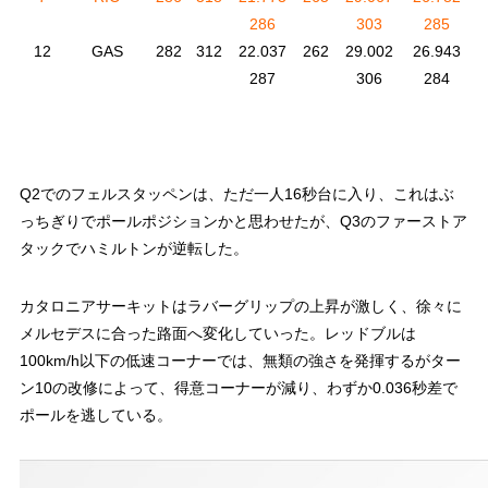
286
303
285
12
GAS
282
312
22.037
262
29.002
26.943
1
287
306
284
Q2でのフェルスタッペンは、ただ一人16秒台に入り、これはぶ
っちぎりでポールポジションかと思わせたが、Q3のファーストア
タックでハミルトンが逆転した。
カタロニアサーキットはラバーグリップの上昇が激しく、徐々に
メルセデスに合った路面へ変化していった。レッドブルは
100km/h以下の低速コーナーでは、無類の強さを発揮するがター
ン10の改修によって、得意コーナーが減り、わずか0.036秒差で
ポールを逃している。