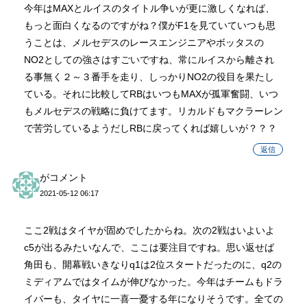
今年はMAXとルイスのタイトル争いが更に激しくなれば、
もっと面白くなるのですがね？僕がF1を見ていていつも思
うことは、メルセデスのレースエンジニアやボッタスの
NO2としての強さはすごいですね、常にルイスから離され
る事無く２～３番手を走り、しっかりNO2の役目を果たし
ている。それに比較してRBはいつもMAXが孤軍奮闘、いつ
もメルセデスの戦略に負けてます。リカルドもマクラーレン
で苦労しているようだしRBに戻ってくれば嬉しいが？？？
返信
がコメント
2021-05-12 06:17
ここ2戦はタイヤが固めでしたからね。次の2戦はいよいよ
c5が出るみたいなんで、ここは要注目ですね。思い返せば
角田も、開幕戦いきなりq1は2位スタートだったのに、q2の
ミディアムではタイムが伸びなかった。今年はチームもドラ
イバーも、タイヤに一喜一憂する年になりそうです。全ての