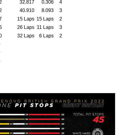
2
32.817
0.306
4
2
40.910
8.093
3
7
15 Laps
15 Laps
2
6
26 Laps
11 Laps
3
0
32 Laps
6 Laps
2
0
0
0