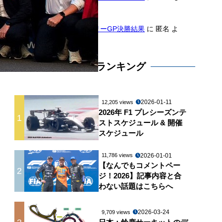
り
2026年F1第11戦ハンガリーGP決勝結果
に
匿名
よ
り
アクセスランキング
2026-01-11
12,205 views
2026年 F1 プレシーズンテ
1
ストスケジュール & 開催
スケジュール
2026-01-01
11,786 views
【なんでもコメントペー
2
ジ！2026】記事内容と合
わない話題はこちらへ
2026-03-24
9,709 views