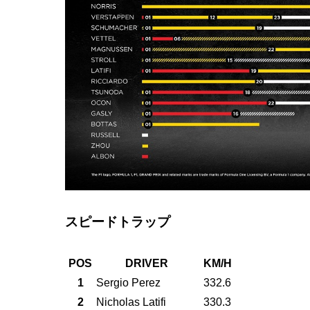
スピードトラップ
POS
DRIVER
KM/H
1
Sergio Perez
332.6
2
Nicholas Latifi
330.3