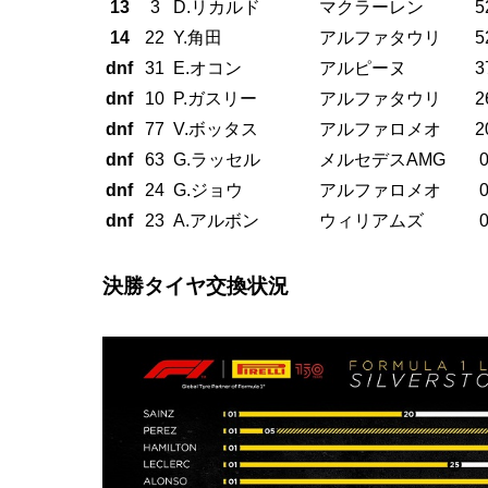
13
3
D.リカルド
マクラーレン
5
14
22
Y.角田
アルファタウリ
5
dnf
31
E.オコン
アルピーヌ
3
dnf
10
P.ガスリー
アルファタウリ
2
dnf
77
V.ボッタス
アルファロメオ
2
dnf
63
G.ラッセル
メルセデスAMG
dnf
24
G.ジョウ
アルファロメオ
dnf
23
A.アルボン
ウィリアムズ
決勝タイヤ交換状況