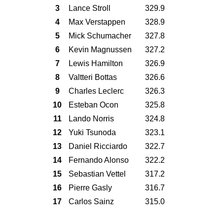
3
Lance Stroll
329.9
4
Max Verstappen
328.9
5
Mick Schumacher
327.8
6
Kevin Magnussen
327.2
7
Lewis Hamilton
326.9
8
Valtteri Bottas
326.6
9
Charles Leclerc
326.3
10
Esteban Ocon
325.8
11
Lando Norris
324.8
12
Yuki Tsunoda
323.1
13
Daniel Ricciardo
322.7
14
Fernando Alonso
322.2
15
Sebastian Vettel
317.2
16
Pierre Gasly
316.7
17
Carlos Sainz
315.0