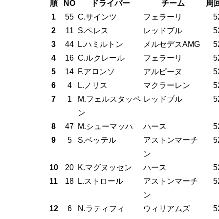
順
NO
ドライバー
チーム
周
1
55
C.サインツ
フェラーリ
5
2
11
S.ペレス
レッドブル
5
3
44
L.ハミルトン
メルセデスAMG
5
4
16
C.ルクレール
フェラーリ
5
5
14
F.アロンソ
アルピーヌ
5
6
4
L.ノリス
マクラーレン
5
7
1
M.フェルスタッペ
レッドブル
5
ン
8
47
M.シューマッハ
ハース
5
9
5
S.ベッテル
アストンマーチ
5
ン
10
20
K.マグヌッセン
ハース
5
11
18
L.ストロール
アストンマーチ
5
ン
12
6
N.ラティフィ
ウィリアムズ
5