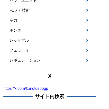
パワーユニット
F1メカ技術
空力
ホンダ
レッドブル
フェラーリ
レギュレーション
X
https://x.com/f1motospogp
サイト内検索