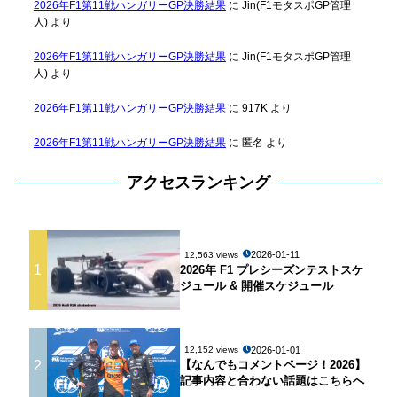
2026年F1第11戦ハンガリーGP決勝結果
に
Jin(F1モタスポGP管理
人)
より
2026年F1第11戦ハンガリーGP決勝結果
に
Jin(F1モタスポGP管理
人)
より
2026年F1第11戦ハンガリーGP決勝結果
に
917K
より
2026年F1第11戦ハンガリーGP決勝結果
に
匿名
より
アクセスランキング
2026-01-11
12,563 views
1
2026年 F1 プレシーズンテストスケ
ジュール & 開催スケジュール
2026-01-01
12,152 views
2
【なんでもコメントページ！2026】
記事内容と合わない話題はこちらへ