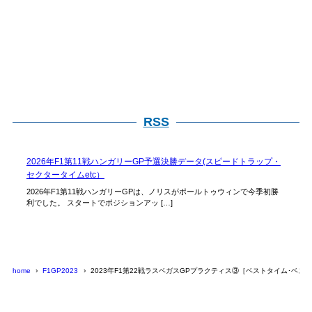
RSS
2026年F1第11戦ハンガリーGP予選決勝データ(スピードトラップ・
セクタータイムetc）
2026年F1第11戦ハンガリーGPは、ノリスがポールトゥウィンで今季初勝
利でした。 スタートでポジションアッ […]
home
F1GP2023
2023年F1第22戦ラスベガスGPプラクティス③［ベストタイム･ベス