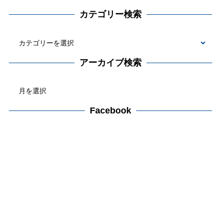
カテゴリー検索
カ
テ
アーカイブ検索
ゴ
ア
リ
ー
ー
カ
Facebook
検
イ
索
ブ
検
索