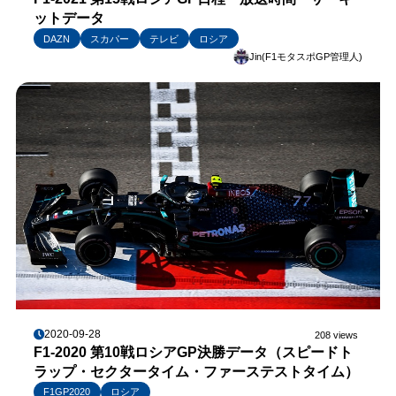
ットデータ
DAZN
スカパー
テレビ
ロシア
Jin(F1モタスポGP管理人)
2020-09-28
208 views
F1-2020 第10戦ロシアGP決勝データ（スピードト
ラップ・セクタータイム・ファーステストタイム）
F1GP2020
ロシア