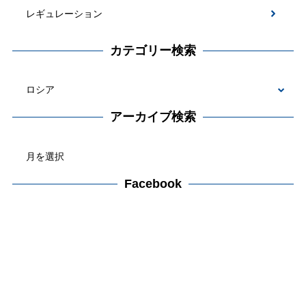
レギュレーション
カテゴリー検索
カ
テ
アーカイブ検索
ゴ
ア
リ
ー
ー
カ
Facebook
検
イ
索
ブ
検
索