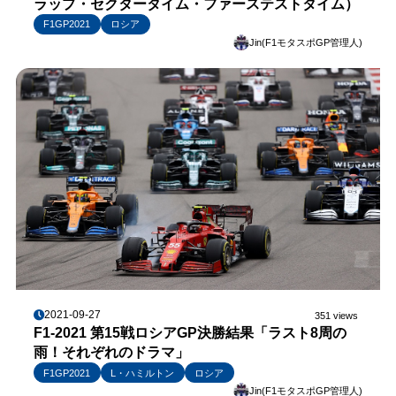
ラップ・セクタータイム・ファーステストタイム）
F1GP2021
ロシア
Jin(F1モタスポGP管理人)
2021-09-27
351 views
F1-2021 第15戦ロシアGP決勝結果「ラスト8周の
雨！それぞれのドラマ」
F1GP2021
L・ハミルトン
ロシア
Jin(F1モタスポGP管理人)