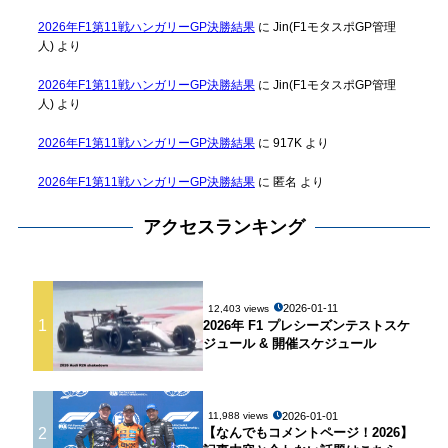
2026年F1第11戦ハンガリーGP決勝結果
に
Jin(F1モタスポGP管理
人)
より
2026年F1第11戦ハンガリーGP決勝結果
に
Jin(F1モタスポGP管理
人)
より
2026年F1第11戦ハンガリーGP決勝結果
に
917K
より
2026年F1第11戦ハンガリーGP決勝結果
に
匿名
より
アクセスランキング
2026-01-11
12,403 views
1
2026年 F1 プレシーズンテストスケ
ジュール & 開催スケジュール
2026-01-01
11,988 views
2
【なんでもコメントページ！2026】