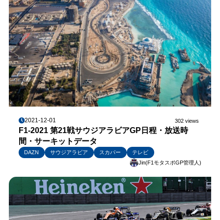
2021-12-01
302 views
F1-2021 第21戦サウジアラビアGP日程・放送時
間・サーキットデータ
DAZN
サウジアラビア
スカパー
テレビ
Jin(F1モタスポGP管理人)