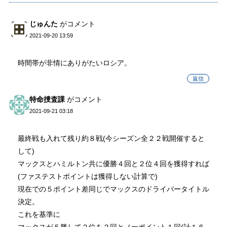
じゅんた
がコメント
2021-09-20 13:59
時間帯が非情にありがたいロシア。
返信
特命捜査課
がコメント
2021-09-21 03:18
最終戦も入れて残り約８戦(今シーズン全２２戦開催すると
して)
マックスとハミルトン共に優勝４回と２位４回を獲得すれば
(ファステストポイントは獲得しない計算で)
現在での５ポイント差同じでマックスのドライバータイトル
決定。
これを基準に
マックスが５勝して２位を２回とノーポイント１回(計１６