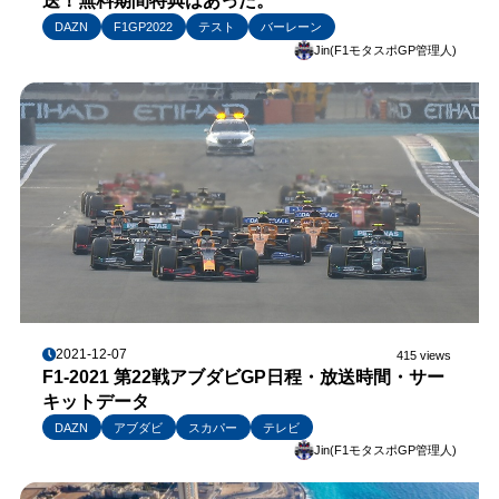
送！無料期間特典はあった。
DAZN
F1GP2022
テスト
バーレーン
Jin(F1モタスポGP管理人)
2021-12-07
415 views
F1-2021 第22戦アブダビGP日程・放送時間・サー
キットデータ
DAZN
アブダビ
スカパー
テレビ
Jin(F1モタスポGP管理人)