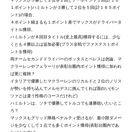
１ポイント)ハミルトンが３勝して２位を５回(計１６５ポイ
ント)の場合、
４ポイント縮まるも１ポイント差でマックスがドライバータ
イトル獲得。
ハミルトンが８回目タイトル(史上最高)獲得するには、少な
くとも４勝以上は追加必要(プラス全戦でファステストポイ
ントを獲得)
両チームセカンドドライバーのボッタスとペレスは勿論、マ
クラーレンやフェラーリが表彰台圏内ポイント獲得に加われ
ば更に複雑？
イタリアで優勝したマクラーレンのリカルドと２位のノリス
が勢いを持ち込んでメルセデスに挑んでくれば面白い(モン
ツァとは違う性格のコースだけれど)
ハミルトンは、ソチで優勝してトルコでも連勝狙いたいとこ
ろ？
マックスもグリッド降格ペナルティ受けるが、最小限ダメー
ジを少なくして１点でも多くポイント獲得(表彰台圏内であ