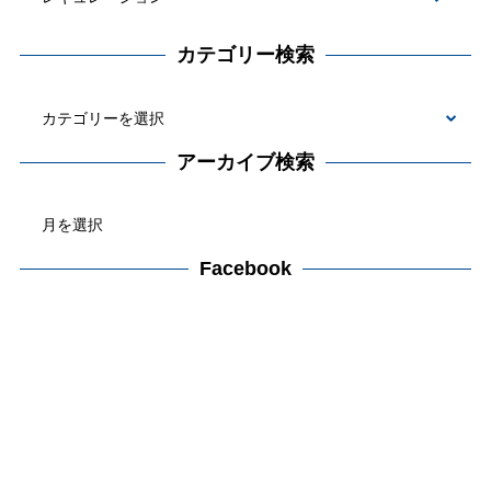
カテゴリー検索
カ
テ
アーカイブ検索
ゴ
ア
リ
ー
ー
カ
Facebook
検
イ
索
ブ
検
索