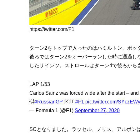
https://twitter.com/F1
ターン2をトップで入ったのはハミルトン、ボッ
後ろではターン2をオーバーランした時に通過し
したサインツ。ストロールはターン4で後ろから
LAP 1/53
Carlos Sainz was forced wide after the start – and h
💥
#RussianGP
🇷🇺
#F1
pic.twitter.com/SYczE
— Formula 1 (@F1)
September 27, 2020
SCとなりました。ラッセル、ノリス、アルボン