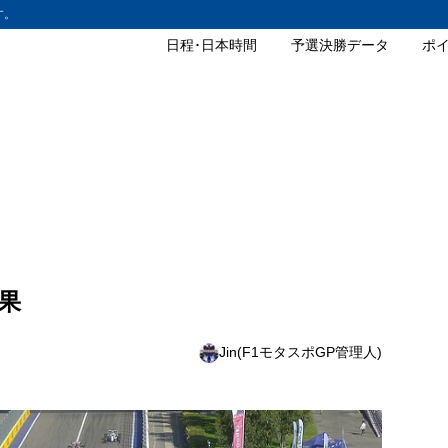
す。
日程･日本時間
予選決勝データ
ポ
結果
Jin(F1モタスポGP管理人)