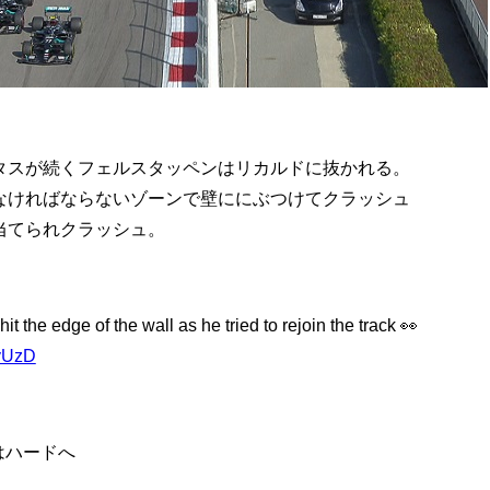
タスが続くフェルスタッペンはリカルドに抜かれる。
なければならないゾーンで壁ににぶつけてクラッシュ
当てられクラッシュ。
it the edge of the wall as he tried to rejoin the track 👀
WyUzD
はハードへ