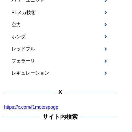
パワーユニット
F1メカ技術
空力
ホンダ
レッドブル
フェラーリ
レギュレーション
X
https://x.com/f1motospogp
サイト内検索