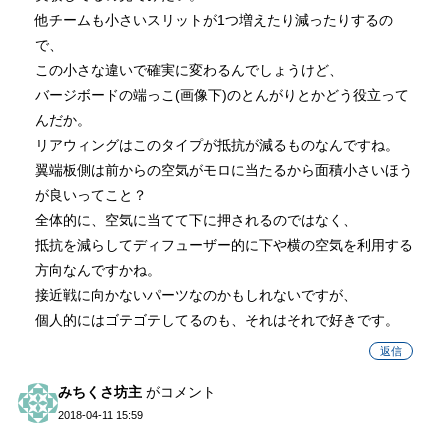
他チームも小さいスリットが1つ増えたり減ったりするの
で、
この小さな違いで確実に変わるんでしょうけど、
バージボードの端っこ(画像下)のとんがりとかどう役立って
んだか。
リアウィングはこのタイプが抵抗が減るものなんですね。
翼端板側は前からの空気がモロに当たるから面積小さいほう
が良いってこと？
全体的に、空気に当てて下に押されるのではなく、
抵抗を減らしてディフューザー的に下や横の空気を利用する
方向なんですかね。
接近戦に向かないパーツなのかもしれないですが、
個人的にはゴテゴテしてるのも、それはそれで好きです。
返信
みちくさ坊主
がコメント
2018-04-11 15:59