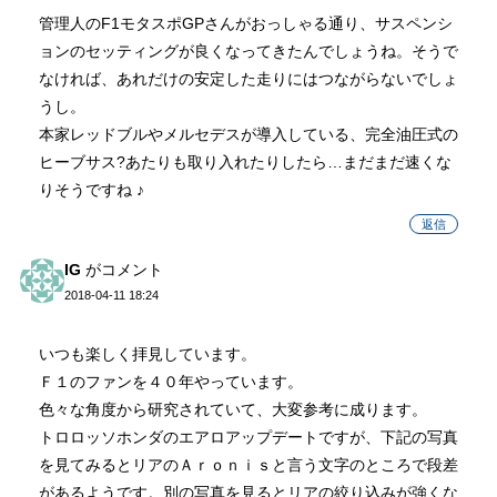
管理人のF1モタスポGPさんがおっしゃる通り、サスペンシ
ョンのセッティングが良くなってきたんでしょうね。そうで
なければ、あれだけの安定した走りにはつながらないでしょ
うし。
本家レッドブルやメルセデスが導入している、完全油圧式の
ヒーブサス?あたりも取り入れたりしたら…まだまだ速くな
りそうですね ♪
返信
IG
がコメント
2018-04-11 18:24
いつも楽しく拝見しています。
Ｆ１のファンを４０年やっています。
色々な角度から研究されていて、大変参考に成ります。
トロロッソホンダのエアロアップデートですが、下記の写真
を見てみるとリアのＡｒｏｎｉｓと言う文字のところで段差
があるようです。別の写真を見るとリアの絞り込みが強くな