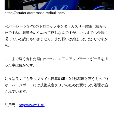
https://scuderiatororosso.redbull.com/
F1バーレーンGPでのトロロッソホンダ・ガスリー躍進は凄かっ
たですね。興奮冷めやぬって感じなんですが、いつまでも余韻に
浸っている訳にもいきません。まだ戦いは始まったばかりですか
ら。
ここまで速く走れた理由の一つにエアロアップデートが一旦を担
った事は確かです。
効果は良くてもラップタイム換算0.05～0.1秒程度と言うものです
が、バージボードには技術規定クリアのために変わった処理が施
されています。
引用元：
http://www.f1i.fr/