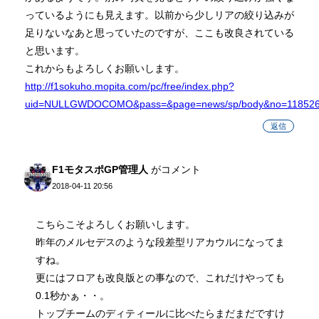
っているようにも見えます。以前から少しリアの絞り込みが
足りないなあと思っていたのですが、ここも改良されている
と思います。
これからもよろしくお願いします。
http://f1sokuho.mopita.com/pc/free/index.php?
uid=NULLGWDOCOMO&pass=&page=news/sp/body&no=118526&
返信
F1モタスポGP管理人
がコメント
2018-04-11 20:56
こちらこそよろしくお願いします。
昨年のメルセデスのような段差型リアカウルになってま
すね。
更にはフロアも改良版との事なので、これだけやっても
0.1秒かぁ・・。
トップチームのディティールに比べたらまだまだですけ