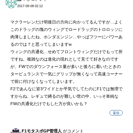
2017-09-08 02:12
マクラーレンだけ明後日の方向に向かってるんですが…よく
このドラッグの塊のウィングでロードラッグのトロロッソに
肉薄しましたね、ホンダエンジン…やっぱフツーにパワーあ
るのでは？と思ってしまいますw
ウィングの共通化…せめてフロントウィングだけでもって所
ですね。複雑なのは進化の現れとして見てて好きなのです
が、FWでのダウンフォース量が多いと後ろに着いたときの
タービュランスで一気にグリップが無くなって高速コーナー
で前に付けなくなってしまいます。
F2であんなに皆3ワイドとか平気でしてたのにF1では無理で
すからね、レギュで縛るのが難しい世の中、いっそ単純な
FWの共通化だけでもした方が良いかも？
返信
F1モタスポGP管理人
がコメント