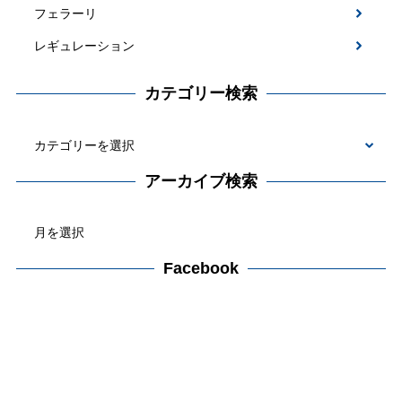
フェラーリ
レギュレーション
カテゴリー検索
カ
テ
アーカイブ検索
ゴ
ア
リ
ー
ー
カ
Facebook
検
イ
索
ブ
検
索