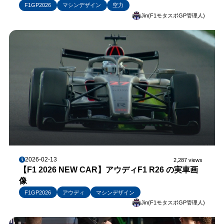
F1GP2026
マシンデザイン
空力
Jin(F1モタスポGP管理人)
2026-02-13
2,287 views
【F1 2026 NEW CAR】アウディF1 R26 の実車画
像
F1GP2026
アウディ
マシンデザイン
Jin(F1モタスポGP管理人)