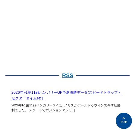
RSS
2026年F1第11戦ハンガリーGP予選決勝データ(スピードトラップ・
セクタータイムetc）
2026年F1第11戦ハンガリーGPは、ノリスがポールトゥウィンで今季初勝
利でした。 スタートでポジションアッ […]