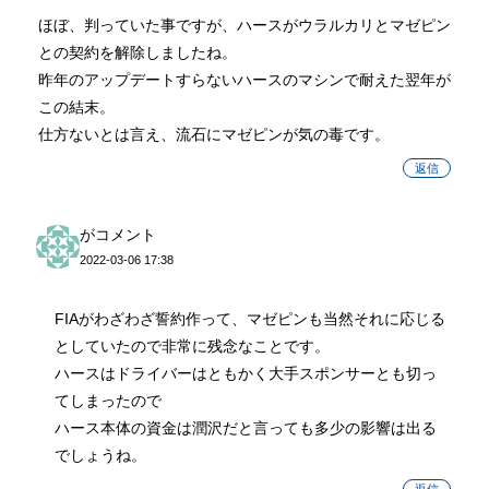
ほぼ、判っていた事ですが、ハースがウラルカリとマゼピン
との契約を解除しましたね。
昨年のアップデートすらないハースのマシンで耐えた翌年が
この結末。
仕方ないとは言え、流石にマゼピンが気の毒です。
返信
がコメント
2022-03-06 17:38
FIAがわざわざ誓約作って、マゼピンも当然それに応じる
としていたので非常に残念なことです。
ハースはドライバーはともかく大手スポンサーとも切っ
てしまったので
ハース本体の資金は潤沢だと言っても多少の影響は出る
でしょうね。
返信