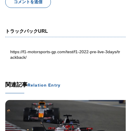
トラックバックURL
https://f1-motorsports-gp.com/test/f1-2022-pre-live-3days/tr
ackback/
関連記事
Relation Entry