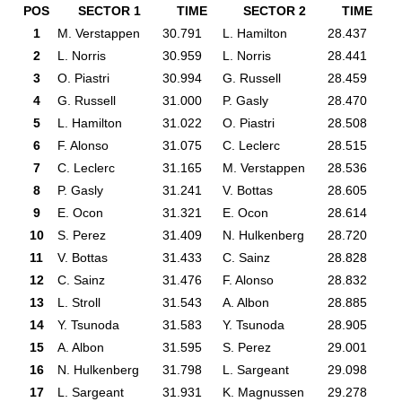
POS
SECTOR 1
TIME
SECTOR 2
TIME
1
M. Verstappen
30.791
L. Hamilton
28.437
M.
2
L. Norris
30.959
L. Norris
28.441
F.
3
O. Piastri
30.994
G. Russell
28.459
L.
4
G. Russell
31.000
P. Gasly
28.470
O.
5
L. Hamilton
31.022
O. Piastri
28.508
E.
6
F. Alonso
31.075
C. Leclerc
28.515
C.
7
C. Leclerc
31.165
M. Verstappen
28.536
G.
8
P. Gasly
31.241
V. Bottas
28.605
L.
9
E. Ocon
31.321
E. Ocon
28.614
Y.
10
S. Perez
31.409
N. Hulkenberg
28.720
P.
11
V. Bottas
31.433
C. Sainz
28.828
S.
12
C. Sainz
31.476
F. Alonso
28.832
C.
13
L. Stroll
31.543
A. Albon
28.885
N.
14
Y. Tsunoda
31.583
Y. Tsunoda
28.905
V.
15
A. Albon
31.595
S. Perez
29.001
A.
16
N. Hulkenberg
31.798
L. Sargeant
29.098
L.
17
L. Sargeant
31.931
K. Magnussen
29.278
L.