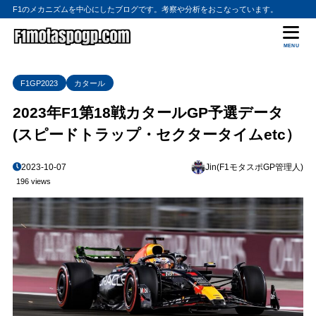
F1のメカニズムを中心にしたブログです。考察や分析をおこなっています。
MENU
F1GP2023
カタール
2023年F1第18戦カタールGP予選データ
(スピードトラップ・セクタータイムetc）
2023-10-07
Jin(F1モタスポGP管理人)
196 views