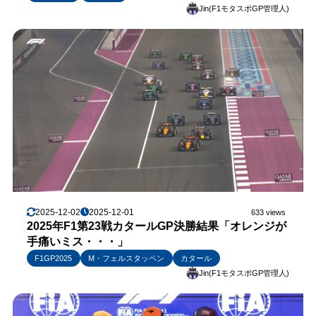
Jin(F1モタスポGP管理人)
2025-12-02
2025-12-01
633 views
2025年F1第23戦カタールGP決勝結果「オレンジが
手痛いミス・・・」
F1GP2025
M・フェルスタッペン
カタール
Jin(F1モタスポGP管理人)