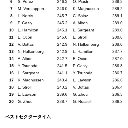
6
S. Perez
246.3
O. Piastri
289.3
7
M. Verstappen
246.0
K. Magnussen
289.2
8
L. Norris
245.7
C. Sainz
289.1
9
P. Gasly
245.2
A. Albon
289.0
10
L. Hamilton
245.1
L. Sargeant
289.0
11
E. Ocon
245.0
L. Stroll
288.6
12
V. Bottas
242.9
N. Hulkenberg
288.0
13
N. Hulkenberg
242.9
L. Hamilton
287.7
14
A. Albon
242.7
E. Ocon
287.0
15
Y. Tsunoda
241.5
P. Gasly
286.8
16
L. Sargeant
241.1
Y. Tsunoda
286.7
17
K. Magnussen
240.4
L. Lawson
286.6
18
L. Stroll
240.2
V. Bottas
286.4
19
L. Lawson
239.6
G. Zhou
286.3
20
G. Zhou
238.7
G. Russell
286.2
ベストセクタータイム