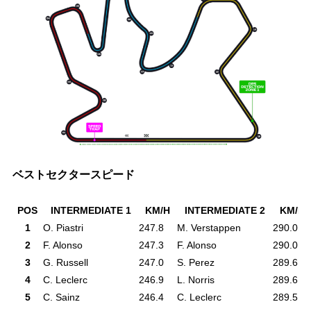
ベストセクタースピード
POS
INTERMEDIATE 1
KM/H
INTERMEDIATE 2
KM/H
1
O. Piastri
247.8
M. Verstappen
290.0
2
F. Alonso
247.3
F. Alonso
290.0
3
G. Russell
247.0
S. Perez
289.6
4
C. Leclerc
246.9
L. Norris
289.6
5
C. Sainz
246.4
C. Leclerc
289.5