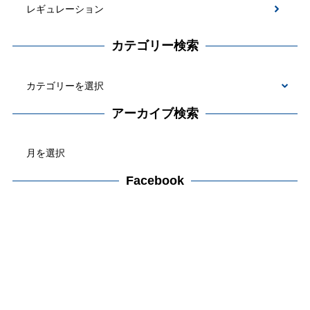
レギュレーション
カテゴリー検索
カ
テ
アーカイブ検索
ゴ
ア
リ
ー
ー
カ
Facebook
検
イ
索
ブ
検
索