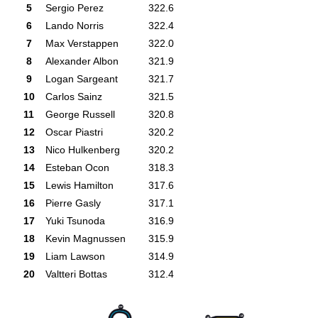
5
Sergio Perez
322.6
6
Lando Norris
322.4
7
Max Verstappen
322.0
8
Alexander Albon
321.9
9
Logan Sargeant
321.7
10
Carlos Sainz
321.5
11
George Russell
320.8
12
Oscar Piastri
320.2
13
Nico Hulkenberg
320.2
14
Esteban Ocon
318.3
15
Lewis Hamilton
317.6
16
Pierre Gasly
317.1
17
Yuki Tsunoda
316.9
18
Kevin Magnussen
315.9
19
Liam Lawson
314.9
20
Valtteri Bottas
312.4