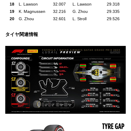
18
L. Lawson
32.007
L. Lawson
29.318
L. 
19
K. Magnussen
32.216
G. Zhou
29.335
G.
20
G. Zhou
32.601
L. Stroll
29.526
K.
タイヤ関連情報