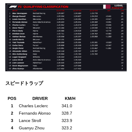
スピードトラップ
POS
DRIVER
KM/H
1
Charles Leclerc
341.0
2
Fernando Alonso
328.7
3
Lance Stroll
323.9
4
Guanyu Zhou
323.2