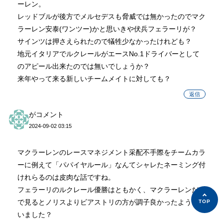
ーレン。
レッドブルが後方でメルセデスも脅威では無かったのでマク
ラーレン安泰(ワンツー)かと思いきや伏兵フェラーリが？
サインツは押さえられたので犠牲少なかったけれども？
地元イタリアでルクレールがエースNo.1ドライバーとして
のアピール出来たのでは無いでしょうか？
来年やって来る新しいチームメイトに対しても？
返信
がコメント
2024-09-02 03:15
マクラーレンのレースマネジメント采配不手際をチームカラ
ーに例えて「パパイヤルール」なんてシャレたネーミング付
けれらるのは皮肉な話ですね。
フェラーリのルクレール優勝はともかく、マクラーレンだけ
で見るとノリスよりビアストリの方が調子良かったように思
いました？