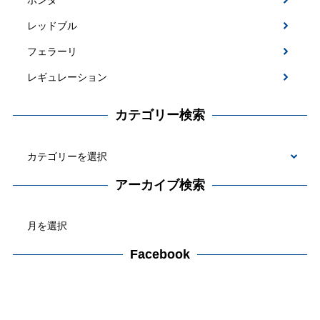
ホンダ
レッドブル
フェラーリ
レギュレーション
カテゴリー検索
カ
テ
アーカイブ検索
ゴ
ア
リ
ー
ー
カ
Facebook
検
イ
索
ブ
検