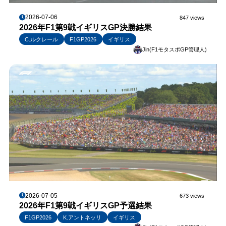
2026-07-06
847 views
2026年F1第9戦イギリスGP決勝結果
C.ルクレール
F1GP2026
イギリス
Jin(F1モタスポGP管理人)
2026-07-05
673 views
2026年F1第9戦イギリスGP予選結果
F1GP2026
K.アントネッリ
イギリス