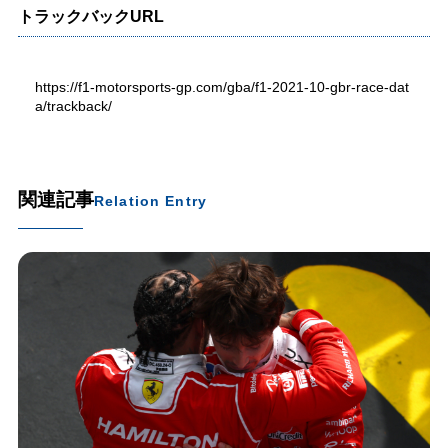
トラックバックURL
https://f1-motorsports-gp.com/gba/f1-2021-10-gbr-race-dat
a/trackback/
関連記事
Relation Entry