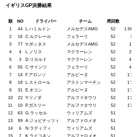
イギリスGP決勝結果
順
NO
ドライバー
チーム
周回数
G
1
44
L.ハミルトン
メルセデスAMG
52
1:58’2
2
16
C.ルクレール
フェラーリ
52
3.8
3
77
V.ボッタス
メルセデスAMG
52
11.
4
4
L.ノリス
マクラーレン
52
28.
5
3
D.リカルド
マクラーレン
52
42.
6
55
C.サインツ
フェラーリ
52
43.
7
14
F.アロンソ
アルピーヌ
52
1’12
8
18
L.ストロール
アストンマーチン
52
1’14
9
31
E.オコン
アルピーヌ
52
1’16
10
22
Y.ツノダ
アルファタウリ
52
1’22
11
10
P.ガスリー
アルファタウリ
52
1’25
12
63
G.ラッセル
ウィリアムズ
51
13
99
A.ジョビナッツィ
アルファロメオ
51
14
6
N.ラティフィ
ウィリアムズ
51
15
7
K.ライコネン
アルファロメオ
51