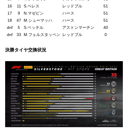
16
11
S.ペレス
レッドブル
51
17
9
N.マゼピン
ハース
51
18
47
M.シューマッハ
ハース
51
dnf
5
S.ベッテル
アストンマーチン
40
dnf
33
M.フェルスタッペン
レッドブル
0
決勝タイヤ交換状況