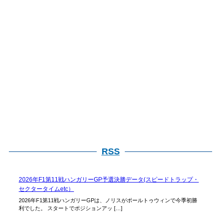
索
RSS
2026年F1第11戦ハンガリーGP予選決勝データ(スピードトラップ・
セクタータイムetc）
2026年F1第11戦ハンガリーGPは、ノリスがポールトゥウィンで今季初勝
利でした。 スタートでポジションアッ […]