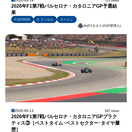
2026-06-14
723 views
2026年F1第7戦バルセロナ・カタロニアGP予選結
果
F1GP2026
G.ラッセル
スペイン
Jin(F1モタスポGP管理人)
2026-06-13
587 views
2026年F1第7戦バルセロナ・カタロニアGPプラク
ティス③［ベストタイム･ベストセクター･タイヤ履
歴］