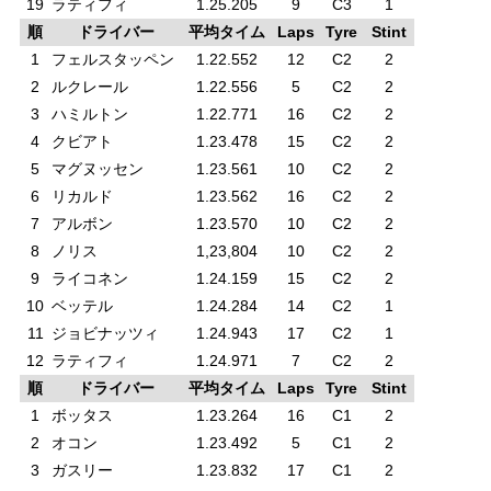
19
ラティフィ
1.25.205
9
C3
1
順
ドライバー
平均タイム
Laps
Tyre
Stint
1
フェルスタッペン
1.22.552
12
C2
2
2
ルクレール
1.22.556
5
C2
2
3
ハミルトン
1.22.771
16
C2
2
4
クビアト
1.23.478
15
C2
2
5
マグヌッセン
1.23.561
10
C2
2
6
リカルド
1.23.562
16
C2
2
7
アルボン
1.23.570
10
C2
2
8
ノリス
1,23,804
10
C2
2
9
ライコネン
1.24.159
15
C2
2
10
ベッテル
1.24.284
14
C2
1
11
ジョビナッツィ
1.24.943
17
C2
1
12
ラティフィ
1.24.971
7
C2
2
順
ドライバー
平均タイム
Laps
Tyre
Stint
1
ボッタス
1.23.264
16
C1
2
2
オコン
1.23.492
5
C1
2
3
ガスリー
1.23.832
17
C1
2