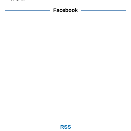
ー
ー
カ
Facebook
検
イ
索
ブ
検
索
RSS