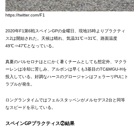
https://twitter.com/F1
2020年F1第6戦スペインGPの金曜日、現地15時よりプラクティ
ス2は開始された。天候は晴れ、気温31℃⇒31℃、路面温度
49℃⇒47℃となっている。
真夏のバルセロナはとにかく暑くチームとしても想定外、マクラ
ーレンは冷却に苦しみ、アルボンは早くも3基目のTC&MGU-Hを
投入している。好調なハースのグロージャンはフェラーリPUにト
ラブルが発生。
ロングランタイムではフェルスタッペンがメルセデス2台と同等
なスピードを示している。
スペインGPプラクティス②結果