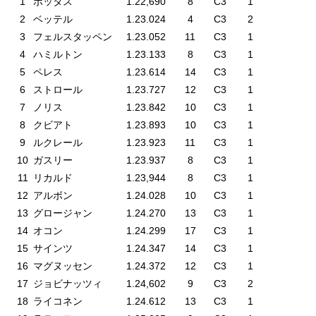
1
ボッタス
1.22,690
8
C3
1
2
ベッテル
1.23.024
4
C3
2
3
フェルスタッペン
1.23.052
11
C3
1
4
ハミルトン
1.23.133
8
C3
1
5
ペレス
1.23.614
14
C3
1
6
ストロール
1.23.727
12
C3
1
7
ノリス
1.23.842
10
C3
1
8
クビアト
1.23.893
10
C3
1
9
ルクレール
1.23.923
11
C3
1
10
ガスリー
1.23.937
8
C3
1
11
リカルド
1.23,944
8
C3
1
12
アルボン
1.24.028
10
C3
1
13
グロージャン
1.24.270
13
C3
1
14
オコン
1.24.299
17
C3
1
15
サインツ
1.24.347
14
C3
1
16
マグヌッセン
1.24.372
12
C3
1
17
ジョビナッツィ
1.24,602
9
C3
2
18
ライコネン
1.24.612
13
C3
1