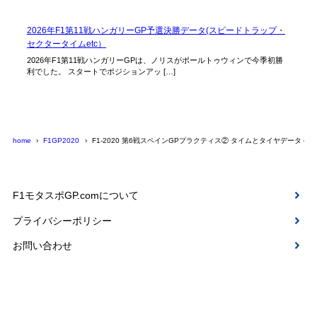
2026年F1第11戦ハンガリーGP予選決勝データ(スピードトラップ・
セクタータイムetc）
2026年F1第11戦ハンガリーGPは、ノリスがポールトゥウィンで今季初勝
利でした。 スタートでポジションアッ […]
home
F1GP2020
F1-2020 第6戦スペインGPプラクティス② タイムとタイヤデータ＋Avera
F1モタスポGP.comについて
プライバシーポリシー
お問い合わせ