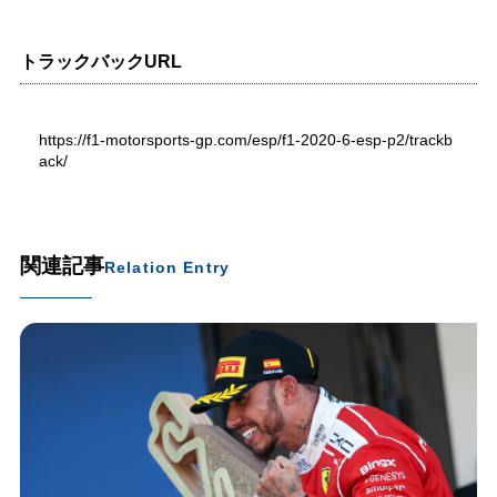
トラックバックURL
https://f1-motorsports-gp.com/esp/f1-2020-6-esp-p2/trackb
ack/
関連記事
Relation Entry