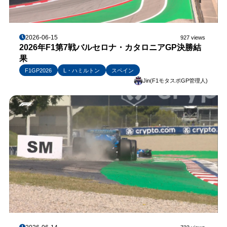
2026-06-15
927 views
2026年F1第7戦バルセロナ・カタロニアGP決勝結
果
F1GP2026
L・ハミルトン
スペイン
Jin(F1モタスポGP管理人)