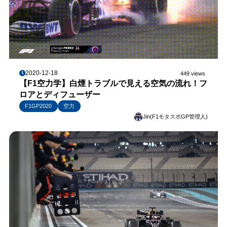
2020-12-18
449 views
【F1空力学】白煙トラブルで見える空気の流れ！フ
ロアとディフューザー
F1GP2020
空力
Jin(F1モタスポGP管理人)