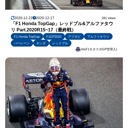
2020-12-22
2020-12-17
281 views
「F1 Honda TopGap」レッドブル&アルファタウ
リ Part.2020R15~17（最終戦）
F1 Honda TopGap
F1GP2020
アブダビ
アルファタウリ
バーレーン
ホンダ
レッドブル
Jin(F1モタスポGP管理人)