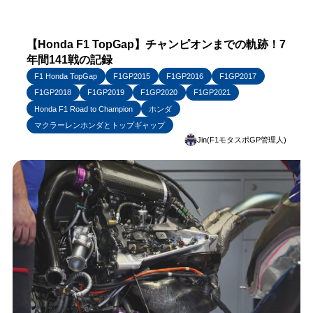
【Honda F1 TopGap】チャンピオンまでの軌跡！7
年間141戦の記録
F1 Honda TopGap
F1GP2015
F1GP2016
F1GP2017
F1GP2018
F1GP2019
F1GP2020
F1GP2021
Honda F1 Road to Champion
ホンダ
マクラーレンホンダとトップギャップ
Jin(F1モタスポGP管理人)