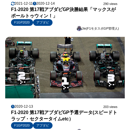
2021-12-11
2020-12-14
290 views
F1-2020 第17戦アブダビGP決勝結果「マックスが
ポールトゥウィン！」
F1GP2020
アブダビ
Jin(F1モタスポGP管理人)
2020-12-13
203 views
F1-2020 第17戦アブダビGP予選データ(スピードト
ラップ・セクタータイムetc）
F1GP2020
アブダビ