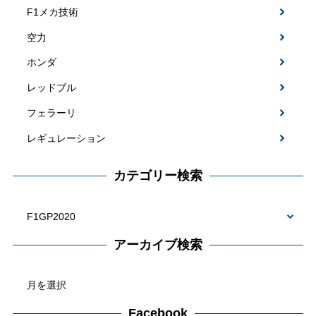
F1メカ技術
空力
ホンダ
レッドブル
フェラーリ
レギュレーション
カテゴリー検索
カ
テ
アーカイブ検索
ゴ
ア
リ
ー
ー
カ
Facebook
検