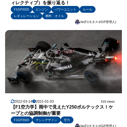
ィレクティブ）を振り返る！
F1GP2020
エンジン
パワーユニット
ルール
レギュレーション
燃料・オイル
Jin(F1モタスポGP管理人)
2022-03-14
2021-01-03
519 views
【F1空力学】雨中で見えたY250ボルテックス！ケ
ープとの協調制御が重要
F1GP2020
マシンデザイン
空力
Jin(F1モタスポGP管理人)