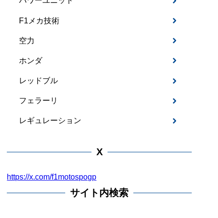
パワーユニット
F1メカ技術
空力
ホンダ
レッドブル
フェラーリ
レギュレーション
X
https://x.com/f1motospogp
サイト内検索