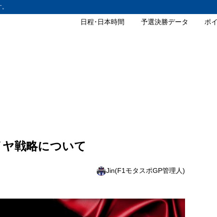
す。
日程･日本時間
予選決勝データ
ポ
タイヤ戦略について
Jin(F1モタスポGP管理人)