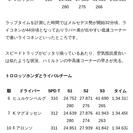
280
275
266
ラップタイムを計測した時間ではメルセデス勢が開始32分頃、ラ
イコネンが44分頃となっておりラバー差が出やすい低速コーナー
で速いライコネンといったところです。
スピードトラップがピッタリ揃っているあたり、空気抵抗度合い
は似たような状況、ハミルトンの中高速コーナーの早さが光る。
トロロッソホンダとライバルチーム
順
ドライバー
SPD T
S1
S2
S3
タイム
6
ヒュルケンベルグ
310
24.752
27.871
41.690
1;34.313
280
276
265
7
K.マグヌッセン
312
24.639
27.876
41.943
1:34.458
280
274
263
10
F.アロンソ
311
24.851
27.939
41.842
1:34.632