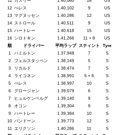
11
ガスリー
1.40,060
16
US
12
ぺレス
1.40,102
9
US
13
マグヌッセン
1.40,286
12
US
14
ストロール
1.40,511
9
US
15
ハートレー
1.40,618
15
US
16
シロトキン
1.41,266
11 + 8
US
順
ドライバー
平均ラップ
スティント
Tyre
1
ハミルトン
1.37,948
7
S
2
フェルスタッペン
1.38,149
5
S
3
リカルド
1.38,474
7
S
4
ライコネン
1.38,991
5 + 6
S
5
ぺレス
1.38,997
10
S
6
グロージャン
1.39,079
6
S
7
ヒュルケンベルグ
1.39,140
9
S
8
オコン
1.39,304
9
S
9
ハートレー
1.39,384
10
S
10
バンドーン
1.39,773
12
S
11
エリクソン
1.40,286
11
S