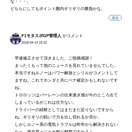
な・・・。
どちらにしてもポイント圏内ギリギリの勝負かな。
返信
F1モタスポGP管理人
がコメント
2018-04-14 15:32
早速修正させて頂きました。ご指摘感謝！
まったくもって他のニュースを見れていませんでした。
本当ですねルノーはパワー解放とシリルがコメントして
ますね。これでホンダと共にペナ確定かもしれないです
ね。
トロロッソはバーレーンの出来過ぎ感が今のところ出て
しまっているがこれは仕方ない。
ドライバーの経験としてはまだまだ足りないですから
ね、ギリギリの戦いで力を出し切れるか否か。
しかしルノー系の電気トラブルは昨年から解決されない
なぁ。後半早々にペナ祭り解禁ですか？！