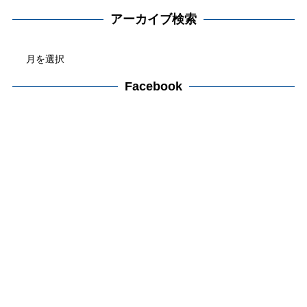
テ
アーカイブ検索
ゴ
ア
リ
ー
ー
カ
Facebook
検
イ
索
ブ
検
索