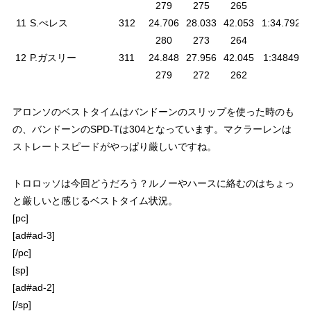
279
275
265
11
S.ぺレス
312
24.706
28.033
42.053
1:34.792
280
273
264
12
P.ガスリー
311
24.848
27.956
42.045
1:34849
279
272
262
アロンソのベストタイムはバンドーンのスリップを使った時のも
の、バンドーンのSPD-Tは304となっています。マクラーレンは
ストレートスピードがやっぱり厳しいですね。
トロロッソは今回どうだろう？ルノーやハースに絡むのはちょっ
と厳しいと感じるベストタイム状況。
[pc]
[ad#ad-3]
[/pc]
[sp]
[ad#ad-2]
[/sp]