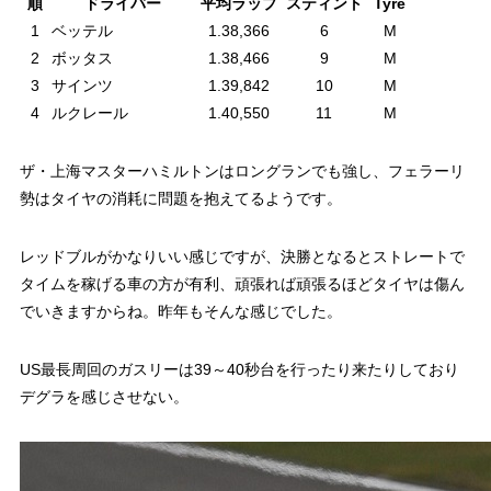
順
ドライバー
平均ラップ
スティント
Tyre
1
ベッテル
1.38,366
6
M
2
ボッタス
1.38,466
9
M
3
サインツ
1.39,842
10
M
4
ルクレール
1.40,550
11
M
ザ・上海マスターハミルトンはロングランでも強し、フェラーリ
勢はタイヤの消耗に問題を抱えてるようです。
レッドブルがかなりいい感じですが、決勝となるとストレートで
タイムを稼げる車の方が有利、頑張れば頑張るほどタイヤは傷ん
でいきますからね。昨年もそんな感じでした。
US最長周回のガスリーは39～40秒台を行ったり来たりしており
デグラを感じさせない。