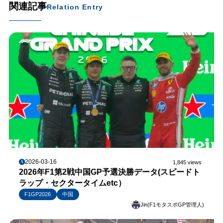
関連記事
Relation Entry
2026-03-16
1,845 views
2026年F1第2戦中国GP予選決勝データ(スピードト
ラップ・セクタータイムetc）
F1GP2026
中国
Jin(F1モタスポGP管理人)