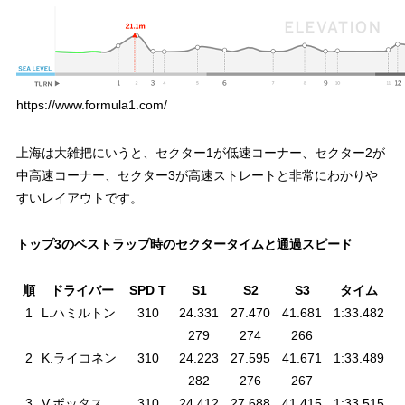
https://www.formula1.com/
上海は大雑把にいうと、セクター1が低速コーナー、セクター2が
中高速コーナー、セクター3が高速ストレートと非常にわかりや
すいレイアウトです。
トップ3のベストラップ時のセクタータイムと通過スピード
順
ドライバー
SPD T
S1
S2
S3
タイム
1
L.ハミルトン
310
24.331
27.470
41.681
1:33.482
279
274
266
2
K.ライコネン
310
24.223
27.595
41.671
1:33.489
282
276
267
3
V.ボッタス
310
24.412
27.688
41.415
1:33.515