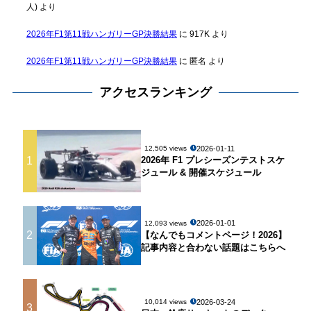
人)
より
2026年F1第11戦ハンガリーGP決勝結果
に
917K
より
2026年F1第11戦ハンガリーGP決勝結果
に
匿名
より
アクセスランキング
2026-01-11
12,505 views
1
2026年 F1 プレシーズンテストスケ
ジュール & 開催スケジュール
2026-01-01
12,093 views
2
【なんでもコメントページ！2026】
記事内容と合わない話題はこちらへ
2026-03-24
10,014 views
3