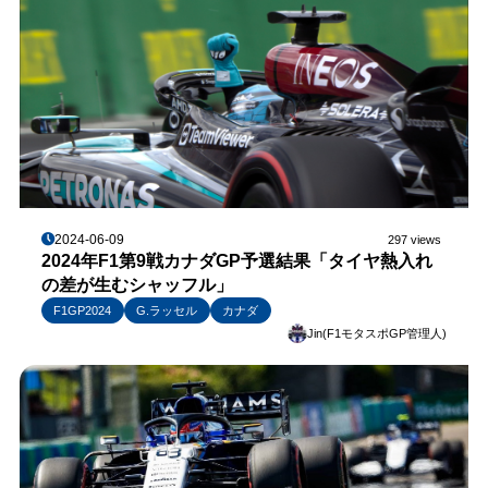
2024-06-09
297 views
2024年F1第9戦カナダGP予選結果「タイヤ熱入れ
の差が生むシャッフル」
F1GP2024
G.ラッセル
カナダ
Jin(F1モタスポGP管理人)