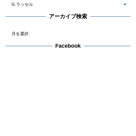
カ
テ
アーカイブ検索
ゴ
ア
リ
ー
ー
カ
Facebook
検
イ
索
ブ
検
索