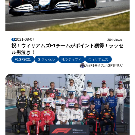
2021-08-07
304 views
祝！ウィリアムズF1チームがポイント獲得！ラッセ
ル男泣き！
F1GP2021
G.ラッセル
N.ラティフィ
ウィリアムズ
Jin(F1モタスポGP管理人)