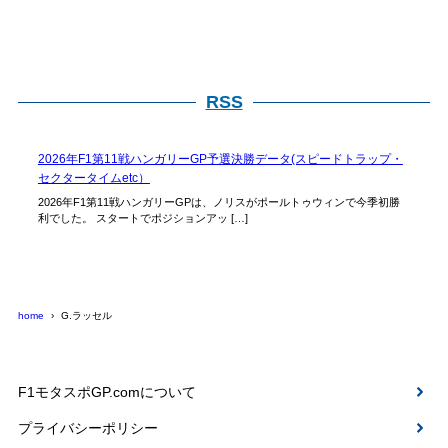
RSS
2026年F1第11戦ハンガリーGP予選決勝データ(スピードトラップ・
セクタータイムetc）
2026年F1第11戦ハンガリーGPは、ノリスがポールトゥウィンで今季初勝
利でした。 スタートでポジションアッ […]
home
G.ラッセル
F1モタスポGP.comについて
プライバシーポリシー