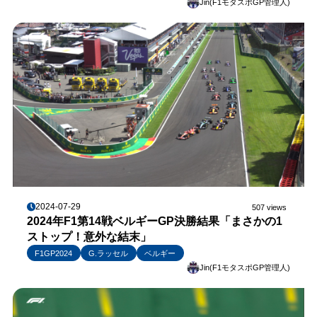
Jin(F1モタスポGP管理人)
2024-07-29
507 views
2024年F1第14戦ベルギーGP決勝結果「まさかの1
ストップ！意外な結末」
F1GP2024
G.ラッセル
ベルギー
Jin(F1モタスポGP管理人)