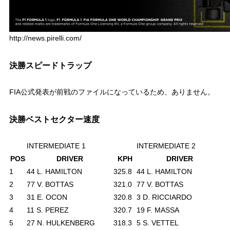
http://news.pirelli.com/
決勝スピードトラップ
FIA公式発表が前戦のファイルになっているため、ありません。
決勝ベストセクター速度
INTERMEDIATE 1
INTERMEDIATE 2
POS
DRIVER
KPH
DRIVER
1
44 L. HAMILTON
325.8
44 L. HAMILTON
2
2
77 V. BOTTAS
321.0
77 V. BOTTAS
2
3
31 E. OCON
320.8
3 D. RICCIARDO
2
4
11 S. PEREZ
320.7
19 F. MASSA
2
5
27 N. HULKENBERG
318.3
5 S. VETTEL
2