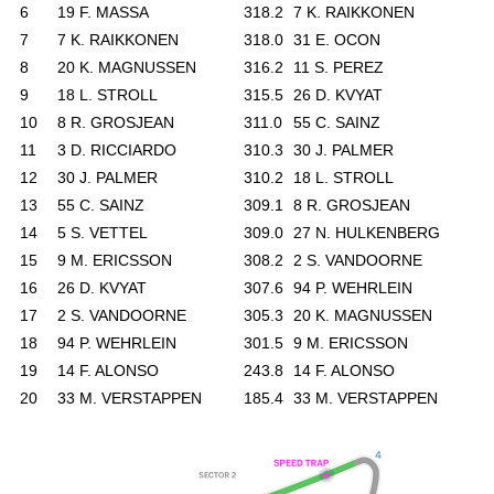
6
19 F. MASSA
318.2
7 K. RAIKKONEN
2
7
7 K. RAIKKONEN
318.0
31 E. OCON
2
8
20 K. MAGNUSSEN
316.2
11 S. PEREZ
2
9
18 L. STROLL
315.5
26 D. KVYAT
2
10
8 R. GROSJEAN
311.0
55 C. SAINZ
2
11
3 D. RICCIARDO
310.3
30 J. PALMER
2
12
30 J. PALMER
310.2
18 L. STROLL
2
13
55 C. SAINZ
309.1
8 R. GROSJEAN
2
14
5 S. VETTEL
309.0
27 N. HULKENBERG
2
15
9 M. ERICSSON
308.2
2 S. VANDOORNE
2
16
26 D. KVYAT
307.6
94 P. WEHRLEIN
2
17
2 S. VANDOORNE
305.3
20 K. MAGNUSSEN
2
18
94 P. WEHRLEIN
301.5
9 M. ERICSSON
2
19
14 F. ALONSO
243.8
14 F. ALONSO
2
20
33 M. VERSTAPPEN
185.4
33 M. VERSTAPPEN
7