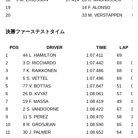
19
14 F. ALONSO
34
20
33 M. VERSTAPPEN
58
決勝ファーステストタイム
POS
DRIVER
TIME
LAP
1
44 L. HAMILTON
1:07.411
69
2
3 D. RICCIARDO
1:07.442
69
0.0
3
7 K. RAIKKONEN
1:07.486
68
0.0
4
5 S. VETTEL
1:07.496
69
0.0
5
77 V. BOTTAS
1:07.847
51
0.4
6
26 D. KVYAT
1:08.061
57
0.6
7
19 F. MASSA
1:08.419
49
1.0
8
2 S. VANDOORNE
1:08.422
67
1.0
9
11 S. PEREZ
1:08.470
58
1.0
10
8 R. GROSJEAN
1:08.590
65
1.1
11
30 J. PALMER
1:08.652
64
1.2