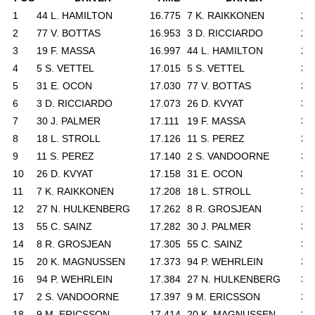
1
44 L. HAMILTON
16.775
7 K. RAIKKONEN
29
2
77 V. BOTTAS
16.953
3 D. RICCIARDO
29
3
19 F. MASSA
16.997
44 L. HAMILTON
29
4
5 S. VETTEL
17.015
5 S. VETTEL
30
5
31 E. OCON
17.030
77 V. BOTTAS
30
6
3 D. RICCIARDO
17.073
26 D. KVYAT
30
7
30 J. PALMER
17.111
19 F. MASSA
30
8
18 L. STROLL
17.126
11 S. PEREZ
30
9
11 S. PEREZ
17.140
2 S. VANDOORNE
30
10
26 D. KVYAT
17.158
31 E. OCON
30
11
7 K. RAIKKONEN
17.208
18 L. STROLL
30
12
27 N. HULKENBERG
17.262
8 R. GROSJEAN
30
13
55 C. SAINZ
17.282
30 J. PALMER
30
14
8 R. GROSJEAN
17.305
55 C. SAINZ
30
15
20 K. MAGNUSSEN
17.373
94 P. WEHRLEIN
30
16
94 P. WEHRLEIN
17.384
27 N. HULKENBERG
30
17
2 S. VANDOORNE
17.397
9 M. ERICSSON
30
18
9 M. ERICSSON
17.414
20 K. MAGNUSSEN
31