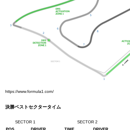
https://www.formula1.com/
決勝ベストセクタータイム
SECTOR 1
SECTOR 2
POS
DRIVER
TIME
DRIVER
T