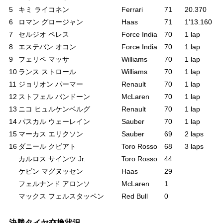
5
キミ ライコネン
Ferrari
71
20.370
6
ロマン グロージャン
Haas
71
1’13.160
7
セルジオ ペレス
Force India
70
1 lap
8
エステバン オコン
Force India
70
1 lap
9
フェリペ マッサ
Williams
70
1 lap
10
ランス ストロール
Williams
70
1 lap
11
ジョリオン パーマー
Renault
70
1 lap
12
ストフェル バンドーン
McLaren
70
1 lap
13
ニコ ヒュルケンベルグ
Renault
70
1 lap
14
パスカル ウェーレイン
Sauber
70
1 lap
15
マーカス エリクソン
Sauber
69
2 laps
16
ダニール クビアト
Toro Rosso
68
3 laps
カルロス サインツ Jr.
Toro Rosso
44
ケビン マグヌッセン
Haas
29
フェルナンド アロンソ
McLaren
1
マックス フェルスタッペン
Red Bull
0
決勝タイヤ交換状況