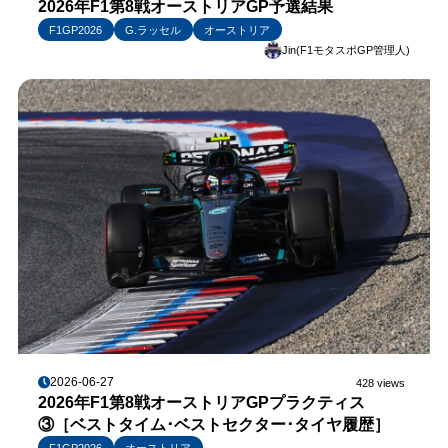
2026年F1第8戦オーストリアGP予選結果
F1GP2026
G.ラッセル
オーストリア
Jin(F1モタスポGP管理人)
2026-06-27
428 views
2026年F1第8戦オーストリアGPプラクティス
③［ベストタイム･ベストセクター･タイヤ履歴］
F1GP2026
オーストリア