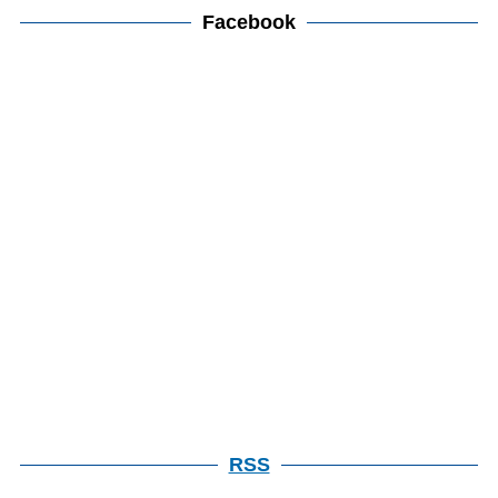
カ
Facebook
検
イ
索
ブ
検
索
RSS