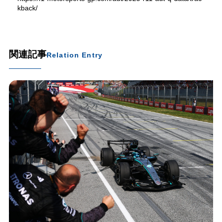
kback/
関連記事
Relation Entry