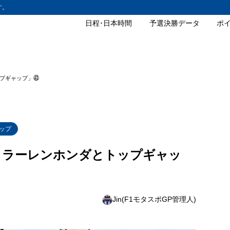
す。
日程･日本時間
予選決勝データ
ポ
ップギャップ」㊸
ップ
「マクラーレンホンダとトップギャッ
Jin(F1モタスポGP管理人)