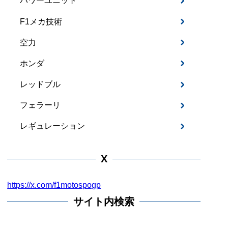
パワーユニット
F1メカ技術
空力
ホンダ
レッドブル
フェラーリ
レギュレーション
X
https://x.com/f1motospogp
サイト内検索