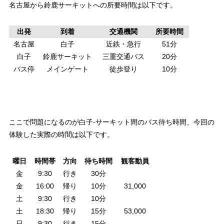
名古屋から鈴鹿サーキットへの所要時間は以下です。
出発
到着
交通機関
所要時間
名古屋
白子
近鉄・急行
51分
白子
鈴鹿サーキット
三重交通バス
20分
バス停
メインゲート
徒歩登り
10分
ここで問題になるのが白子-サーキット間のバス待ち時間、今回の
体験した実際の時間は以下です。
曜日
時間帯
方向
待ち時間
観客動員
金
9:30
行き
30分
金
16:00
帰り
10分
31,000
土
9:30
行き
10分
土
18:30
帰り
15分
53,000
日
9:30
行き
15分