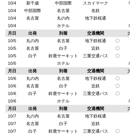
10/4
新千歳
中部国際
スカイマーク
5,
10/4
中部国際
名古屋
名鉄
8
10/4
名古屋
丸の内
地下鉄桜通
2
10/4
ホテル
8,
月日
出発
到着
交通機関
大
10/5
丸の内
名古屋
地下鉄桜通
〇
2
10/5
名古屋
白子
近鉄
〇
8
10/5
白子
鈴鹿サーキット
三重交通バス
〇
4
10/5
ホテル
8,
月日
出発
到着
交通機関
大
10/6
丸の内
名古屋
地下鉄桜通
〇
2
10/6
名古屋
白子
近鉄
〇
8
10/6
白子
鈴鹿サーキット
三重交通バス
〇
4
10/6
ホテル
8,
月日
出発
到着
交通機関
大
10/7
丸の内
名古屋
地下鉄桜通
2
10/7
名古屋
白子
近鉄
8
10/7
白子
鈴鹿サーキット
三重交通バス
〇
4