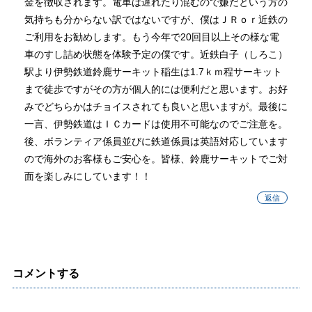
金を徴収されます。電車は遅れたり混むので嫌だという方の
気持ちも分からない訳ではないですが、僕はＪＲｏｒ近鉄の
ご利用をお勧めします。もう今年で20回目以上その様な電
車のすし詰め状態を体験予定の僕です。近鉄白子（しろこ）
駅より伊勢鉄道鈴鹿サーキット稲生は1.7ｋｍ程サーキット
まで徒歩ですがその方が個人的には便利だと思います。お好
みでどちらかはチョイスされても良いと思いますが。最後に
一言、伊勢鉄道はＩＣカードは使用不可能なのでご注意を。
後、ボランティア係員並びに鉄道係員は英語対応しています
ので海外のお客様もご安心を。皆様、鈴鹿サーキットでご対
面を楽しみにしています！！
返信
コメントする