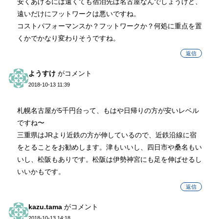
安くあげるには遠くても宿泊先は名古屋なんでしょうけど、
遠いだけにフットワークは悪いですね。
コストパフォーマンスか？フットワークか？何処に重点を置
くかでかなり変わりそうですね。
返信
ようすけ
がコメント
2018-10-13 11:39
札幌名古屋が5千円台って、もはや日帰りの方が安いレベル
ですね〜
三重県はJRより近鉄の方が伸しているので、近鉄沿線に宿
をとることをお勧めします。津もいいし、四日市や桑名もい
いし、松阪もありです。松阪は伊勢神宮にも足を伸ばせるし
いいかもです。
返信
kazu.tama
がコメント
2018-10-13 14:18