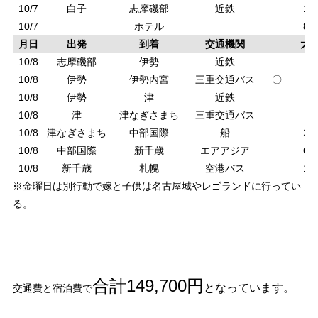
10/7
白子
志摩磯部
近鉄
1,
10/7
ホテル
8,
月日
出発
到着
交通機関
大
10/8
志摩磯部
伊勢
近鉄
5
10/8
伊勢
伊勢内宮
三重交通バス
〇
4
10/8
伊勢
津
近鉄
6
10/8
津
津なぎさまち
三重交通バス
2
10/8
津なぎさまち
中部国際
船
2,
10/8
中部国際
新千歳
エアアジア
6,
10/8
新千歳
札幌
空港バス
1,
※金曜日は別行動で嫁と子供は名古屋城やレゴランドに行ってい
る。
合計149,700円
となっています。
交通費と宿泊費で