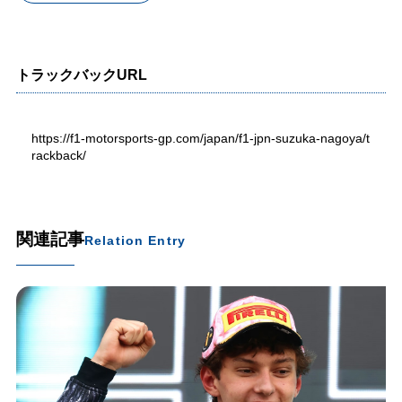
トラックバックURL
https://f1-motorsports-gp.com/japan/f1-jpn-suzuka-nagoya/t
rackback/
関連記事
Relation Entry