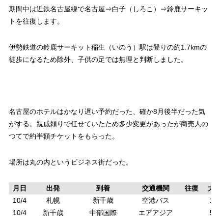
期間中は近鉄名古屋線で名古屋⇒白子（しろこ）⇒鈴鹿サーキッ
トを往復します。
伊勢鉄道の鈴鹿サーキット稲生（いのう）駅は登りの約1.7kmの
徒歩になるため除外、子供の足では無理と判断しました。
名古屋のホテルはかなり遅い予約だった、確か8月後半だった気
がする。親戚頼りで任せていたため多少変更があったが商売人の
つてで約半額チケットをもらった。
場所は丸の内というビジネス街だった。
月日
出発
到着
交通機関
往復
大
10/4
札幌
新千歳
空港バス
1,
10/4
新千歳
中部国際
エアアジア
5,