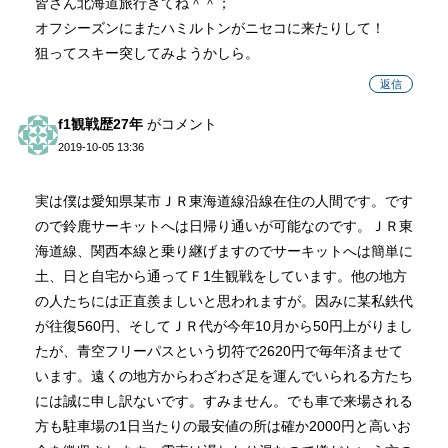
皆さん北海道旅行きてね＾＾；
オフシーズンにまたハミルトンがニセコに来たりして！
狙ってスキー突してみようかしら。
返信
f1観戦歴27年
がコメント
2019-10-05 13:36
実は僕は愛知県某市ＪＲ東海道線沿線在住の人間です。です
ので鈴鹿サーキットへは日帰り通いが可能なのです。ＪＲ東
海道線、関西本線と乗り継げますのでサーキットへは簡単に
土、日と自宅から通ってＦ1生観戦をしています。他の地方
の人たちには正直羨ましいと思われますが。因みに某私鉄代
が往復560円、そしてＪＲ代が今年10月から50円上がりまし
たが、青空フリーパスという切符で2620円で毎年済ませて
います。遠くの地方からわざわざ足を運んでいられる方たち
には誠に申し訳ないです。すみません。でも車で来場される
方も駐車場の1日当たりの最安値の所は確か2000円と高いお