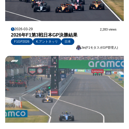
2026-03-29
2,283 views
2026年F1第3戦日本GP決勝結果
F1GP2026
K.アントネッリ
日本
Jin(F1モタスポGP管理人)