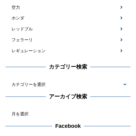
空力
ホンダ
レッドブル
フェラーリ
レギュレーション
カテゴリー検索
カ
テ
アーカイブ検索
ゴ
ア
リ
ー
ー
カ
Facebook
検
イ
索