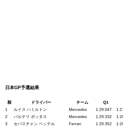
日本GP予選結果
順
ドライバー
チーム
Q1
Q
1
ルイス ハミルトン
Mercedes
1:29.047
1:27.
2
バルテリ ボッタス
Mercedes
1:29.332
1:28.
3
セバスチャン ベッテル
Ferrari
1:29.352
1:28.