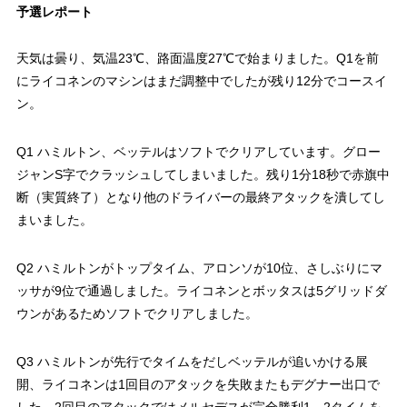
予選レポート
天気は曇り、気温23℃、路面温度27℃で始まりました。Q1を前
にライコネンのマシンはまだ調整中でしたが残り12分でコースイ
ン。
Q1 ハミルトン、ベッテルはソフトでクリアしています。グロー
ジャンS字でクラッシュしてしまいました。残り1分18秒で赤旗中
断（実質終了）となり他のドライバーの最終アタックを潰してし
まいました。
Q2 ハミルトンがトップタイム、アロンソが10位、さしぶりにマ
ッサが9位で通過しました。ライコネンとボッタスは5グリッドダ
ウンがあるためソフトでクリアしました。
Q3 ハミルトンが先行でタイムをだしベッテルが追いかける展
開、ライコネンは1回目のアタックを失敗またもデグナー出口で