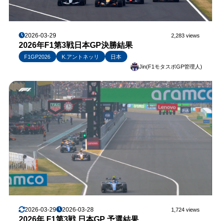
2026-03-29
2,283 views
2026年F1第3戦日本GP決勝結果
F1GP2026
K.アントネッリ
日本
Jin(F1モタスポGP管理人)
2026-03-29
2026-03-28
1,724 views
2026年 F1第3戦 日本GP 予選結果