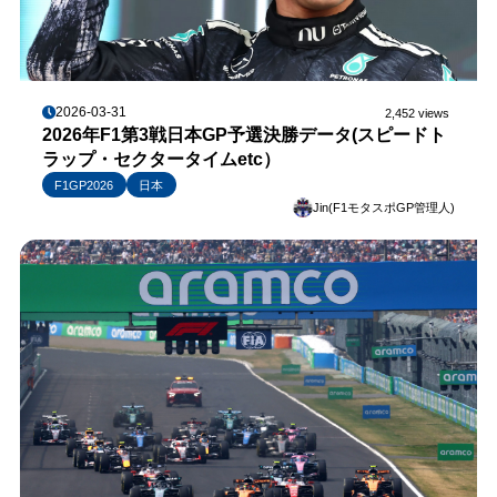
2026-03-31
2,452 views
2026年F1第3戦日本GP予選決勝データ(スピードト
ラップ・セクタータイムetc）
F1GP2026
日本
Jin(F1モタスポGP管理人)