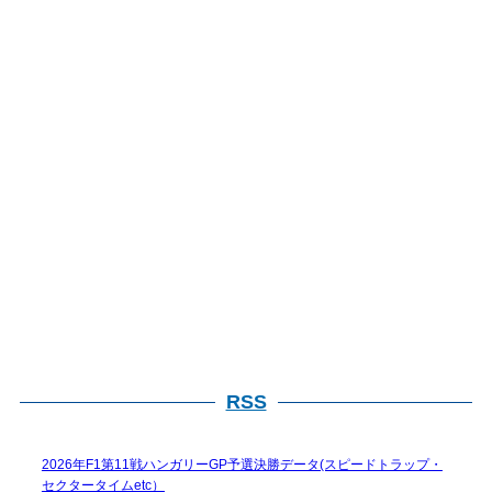
ブ
検
索
RSS
2026年F1第11戦ハンガリーGP予選決勝データ(スピードトラップ・
セクタータイムetc）