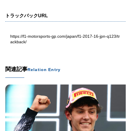
トラックバックURL
https://f1-motorsports-gp.com/japan/f1-2017-16-jpn-q123/tr
ackback/
関連記事
Relation Entry