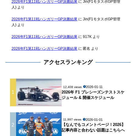
2026年F1第11戦ハンガリーGP決勝結果
に
Jin(F1モタスポGP管理
人)
より
2026年F1第11戦ハンガリーGP決勝結果
に
Jin(F1モタスポGP管理
人)
より
2026年F1第11戦ハンガリーGP決勝結果
に
917K
より
2026年F1第11戦ハンガリーGP決勝結果
に
匿名
より
アクセスランキング
2026-01-11
12,408 views
1
2026年 F1 プレシーズンテストスケ
ジュール & 開催スケジュール
2026-01-01
11,997 views
2
【なんでもコメントページ！2026】
記事内容と合わない話題はこちらへ