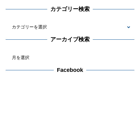
カテゴリー検索
カ
テ
アーカイブ検索
ゴ
ア
リ
ー
ー
カ
Facebook
検
イ
索
ブ
検
索