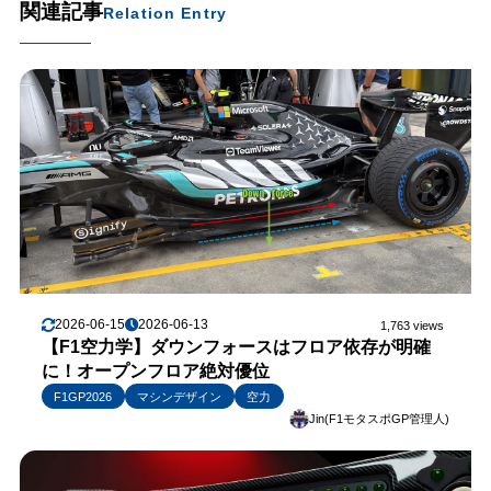
関連記事
Relation Entry
2026-06-15
2026-06-13
1,763 views
【F1空力学】ダウンフォースはフロア依存が明確
に！オープンフロア絶対優位
F1GP2026
マシンデザイン
空力
Jin(F1モタスポGP管理人)