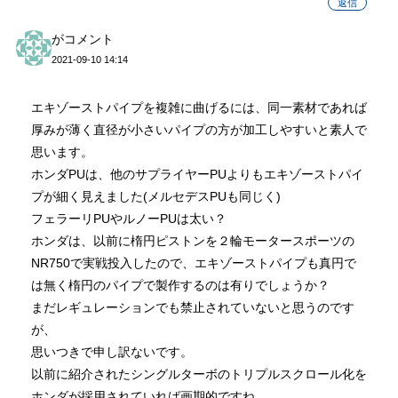
返信
がコメント
2021-09-10 14:14
エキゾーストパイプを複雑に曲げるには、同一素材であれば
厚みが薄く直径が小さいパイプの方が加工しやすいと素人で
思います。
ホンダPUは、他のサプライヤーPUよりもエキゾーストパイ
プが細く見えました(メルセデスPUも同じく)
フェラーリPUやルノーPUは太い？
ホンダは、以前に楕円ピストンを２輪モータースポーツの
NR750で実戦投入したので、エキゾーストパイプも真円で
は無く楕円のパイプで製作するのは有りでしょうか？
まだレギュレーションでも禁止されていないと思うのです
が、
思いつきで申し訳ないです。
以前に紹介されたシングルターボのトリプルスクロール化を
ホンダが採用されていれば画期的ですね。