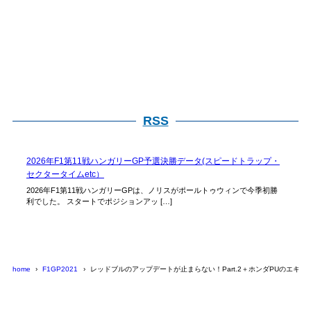
RSS
2026年F1第11戦ハンガリーGP予選決勝データ(スピードトラップ・
セクタータイムetc）
2026年F1第11戦ハンガリーGPは、ノリスがポールトゥウィンで今季初勝
利でした。 スタートでポジションアッ […]
home
F1GP2021
レッドブルのアップデートが止まらない！Part.2＋ホンダPUのエキゾ