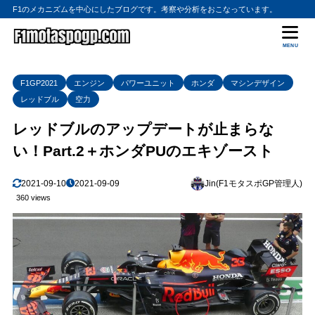
F1のメカニズムを中心にしたブログです。考察や分析をおこなっています。
MENU
F1GP2021
エンジン
パワーユニット
ホンダ
マシンデザイン
レッドブル
空力
レッドブルのアップデートが止まらな
い！Part.2＋ホンダPUのエキゾースト
2021-09-10
2021-09-09
Jin(F1モタスポGP管理人)
360 views