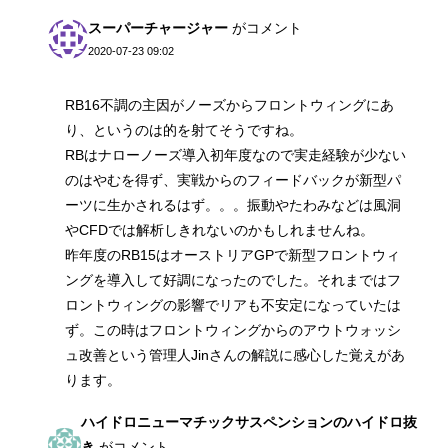
スーパーチャージャー
がコメント
2020-07-23 09:02
RB16不調の主因がノーズからフロントウィングにあ
り、というのは的を射てそうですね。
RBはナローノーズ導入初年度なので実走経験が少ない
のはやむを得ず、実戦からのフィードバックが新型パ
ーツに生かされるはず。。。振動やたわみなどは風洞
やCFDでは解析しきれないのかもしれませんね。
昨年度のRB15はオーストリアGPで新型フロントウィ
ングを導入して好調になったのでした。それまではフ
ロントウィングの影響でリアも不安定になっていたは
ず。この時はフロントウィングからのアウトウォッシ
ュ改善という管理人Jinさんの解説に感心した覚えがあ
ります。
ハイドロニューマチックサスペンションのハイドロ抜
き
がコメント