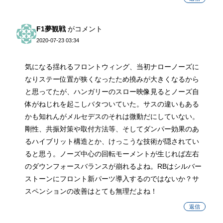
F1夢観戦
がコメント
2020-07-23 03:34
気になる揺れるフロントウィング、当初ナローノーズに
なりステー位置が狭くなったため撓みが大きくなるから
と思ってたが、ハンガリーのスロー映像見るとノーズ自
体がねじれを起こしバタついていた。サスの違いもある
かも知れんがメルセデスのそれは微動だにしていない。
剛性、共振対策や取付方法等、そしてダンパー効果のあ
るハイブリット構造とか、けっこうな技術が隠されてい
ると思う。ノーズ中心の回転モーメントが生じれば左右
のダウンフォースバランスが崩れるよね。RBはシルバー
ストーンにフロント新パーツ導入するのではないか？サ
スペンションの改善はとても無理だよね！
返信