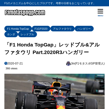
F1のメカニズムを中心にしたブログです。考察や分析をおこなっています。
MENU
F1 Honda TopGap
F1GP2020
アルファタウリ
ハンガリー
ホンダ
レッドブル
「F1 Honda TopGap」レッドブル&アル
ファタウリ Part.2020R3ハンガリー
2020-07-21
Jin(F1モタスポGP管理人)
366 views