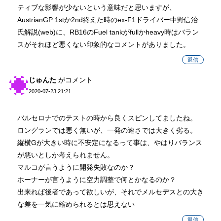
ティブな影響が少ないという意味だと思いますが、
AustrianGP 1stか2nd終えた時のex-F1ドライバー中野信治
氏解説(web)に、RB16のFuel tankがfullかheavy時はバラン
スがそれほど悪くない印象的なコメントがありました。
返信
じゅんた
がコメント
2020-07-23 21:21
バルセロナでのテストの時から良くスピンしてましたね。
ロングランでは悪く無いが、一発の速さでは大きく劣る。
縦横Gが大きい時に不安定になるって事は、やはりバランス
が悪いとしか考えられません。
マルコが言うように開発失敗なのか？
ホーナーが言うように空力調整で何とかなるのか？
出来れば後者であって欲しいが、それでメルセデスとの大き
な差を一気に縮められるとは思えない
返信