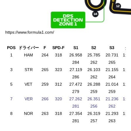
https://www.formula1.com/
POS
ドライバー
F
SPD-F
S1
S2
S3
タ
1
HAM
264
318
26.958
25.785
20.731
1:13
284
262
265
3
STR
265
323
27.119
26.103
21.155
1:14
286
262
264
5
VET
259
312
27.472
26.288
21.014
1:14
279
259
259
7
VER
266
320
27.262
26.351
21.236
1:14
281
256
262
8
NOR
263
318
27.354
26.319
21.293
1:14
281
257
263