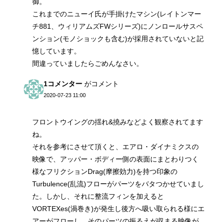
御。
これまでのニューイ氏が手掛けたマシン(レイトンマー
チ881、ウィリアムズFWシリーズ)にノンロールサスペ
ンション(モノショックも含む)が採用されていないと記
憶しています。
間違っていましたらごめんなさい。
1コメンター
がコメント
2020-07-23 11:00
フロントウイングの揺れ&撓みなどよく観察されてます
ね。
それを参考にさせて頂くと、エアロ・ダイナミクスの
映像で、アッパー・ボディー側の表面にまとわりつく
様なフリクションDrag(摩擦効力)を持つ印象の
Turbulence(乱流)フローがパーツをバタつかせていまし
た。しかし、それに整流フィンを加えると
VORTEXes(渦巻き)が発生し後方へ吸い取られる様にエ
アーがフローし、そのパーツの振るえが収まる映像が