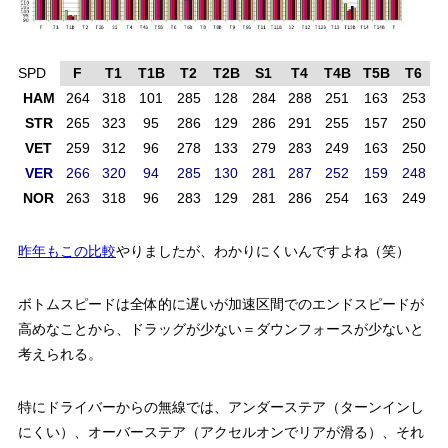
SPD
F
T1
T1B
T2
T2B
S1
T4
T4B
T5B
T6
T
HAM
264
318
101
285
128
284
288
251
163
253
1
STR
265
323
95
286
129
286
291
255
157
250
1
VET
259
312
96
278
133
279
283
249
163
250
1
VER
266
320
94
285
130
281
287
252
159
248
1
NOR
263
318
96
283
129
281
286
254
163
249
1
昨年もこの比較
やりましたが、わかりにくいんですよね（笑）
ボトムスピードは全体的に遅いが加速区間でのエンドスピードが
高めなことから、ドラッグが少ない＝ダウンフォースが少ないと
考えられる。
特にドライバーからの無線では、アンダーステア（ターンインし
にくい）、オーバーステア（アクセルオンでリアが滑る）、それ