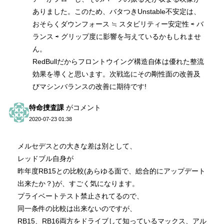
ありました。このため、バタつきUnstable不安定は、
おそらくダウンフォース ≒ スタビリティー安定性 ⇨ バ
ランス ⇨ グリップ度に影響を与えているかもしれませ
ん。
RedBullだからフロントウイング構造自体は優れた整流
効果を導くと思います。次戦迄にその剛性面の改善及
びマシンバランスの改善に期待です!
特命捜査課
がコメント
2020-07-23 01:38
メルセデスとの大きな差は別として、
レッドブル自身が
昨年度RB15との比較(あらゆる面で、総合的にアップデート
出来たか？)が、すごく気になります。
プライベートテスト禁止されてるので、
同一条件の比較は出来ないのですが、
RB15、RB16両方をドライブして知っているマックス、アル