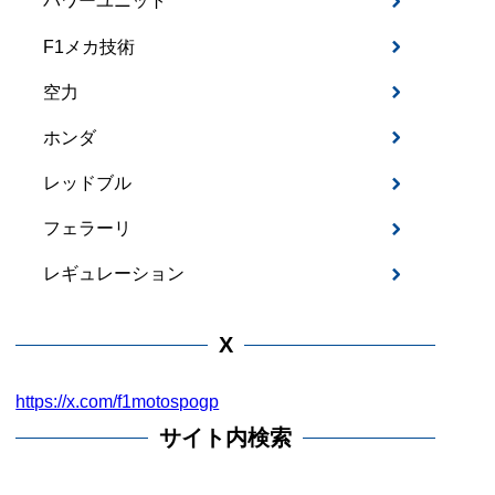
パワーユニット
F1メカ技術
空力
ホンダ
レッドブル
フェラーリ
レギュレーション
X
https://x.com/f1motospogp
サイト内検索