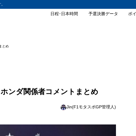
す。
日程･日本時間
予選決勝データ
ポ
まとめ
ンホンダ関係者コメントまとめ
Jin(F1モタスポGP管理人)