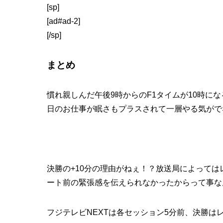
[sp]
[ad#ad-2]
[/sp]
まとめ
慣れ親しんだ午後9時からのF1タイムが10時に
日のお仕事が眠さもプラスされて一層やる気がで
決勝の+10分の理由がねぇ！？放送局によって
ート前の緊張感を伝えられなかったからって事な
フジテレビNEXTは各セッション5分前、決勝は