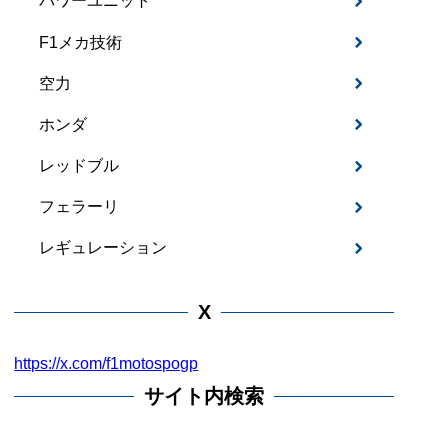
パワーユニット
F1メカ技術
空力
ホンダ
レッドブル
フェラーリ
レギュレーション
X
https://x.com/f1motospogp
サイト内検索