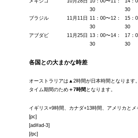
メキシコ
10月28日
10：00〜11：
14：
30
30
ブラジル
11月11日
11：00〜12：
15：
30
30
アブダビ
11月25日
13：00〜14：
17：
30
30
各国との大まかな時差
オーストラリアは▲2時間が日本時間となります。
タイム期間のため
＋7時間
となります。
イギリス+9時間、カナダ+13時間、アメリカとメ
[pc]
[ad#ad-3]
[/pc]