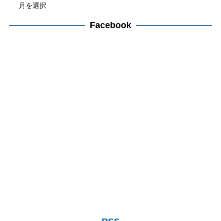
ー
ー
カ
Facebook
検
イ
索
ブ
検
索