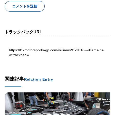
トラックバックURL
https://f1-motorsports-gp.com/williams/f1-2018-williams-ne
w/trackback/
関連記事
Relation Entry