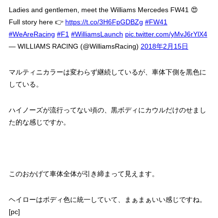
Ladies and gentlemen, meet the Williams Mercedes FW41 😍
Full story here 👉
https://t.co/3H6FpGDBZg
#FW41
#WeAreRacing
#F1
#WilliamsLaunch
pic.twitter.com/yMvJ6rYlX4
— WILLIAMS RACING (@WilliamsRacing)
2018年2月15日
マルティニカラーは変わらず継続しているが、車体下側を黒色に
している。
ハイノーズが流行ってない頃の、黒ボディにカウルだけのせまし
た的な感じですか。
このおかげて車体全体が引き締まって見えます。
ヘイローはボディ色に統一していて、まぁまぁいい感じですね。
[pc]