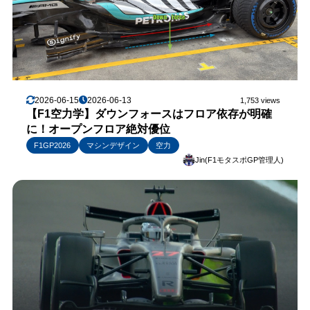
2026-06-15
2026-06-13
1,753 views
【F1空力学】ダウンフォースはフロア依存が明確
に！オープンフロア絶対優位
F1GP2026
マシンデザイン
空力
Jin(F1モタスポGP管理人)