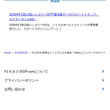
RSS
2026年F1第11戦ハンガリーGP予選決勝データ(スピードトラップ・
セクタータイムetc）
2026年F1第11戦ハンガリーGPは、ノリスがポールトゥウィンで今季初勝
利でした。 スタートでポジションアッ […]
home
F1GP2018
F1-2018 新車をウィリアムズが発表！FW41もフェラーリのサイド
F1モタスポGP.comについて
プライバシーポリシー
お問い合わせ