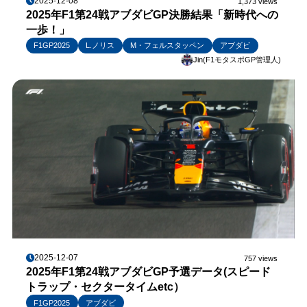
2025-12-08
1,373 views
2025年F1第24戦アブダビGP決勝結果「新時代への
一歩！」
F1GP2025
L.ノリス
M・フェルスタッペン
アブダビ
Jin(F1モタスポGP管理人)
2025-12-07
757 views
2025年F1第24戦アブダビGP予選データ(スピード
トラップ・セクタータイムetc）
F1GP2025
アブダビ