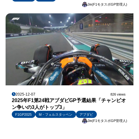
Jin(F1モタスポGP管理人)
2025-12-07
826 views
2025年F1第24戦アブダビGP予選結果「チャンピオ
ン争いの3人がトップ3」
F1GP2025
M・フェルスタッペン
アブダビ
Jin(F1モタスポGP管理人)