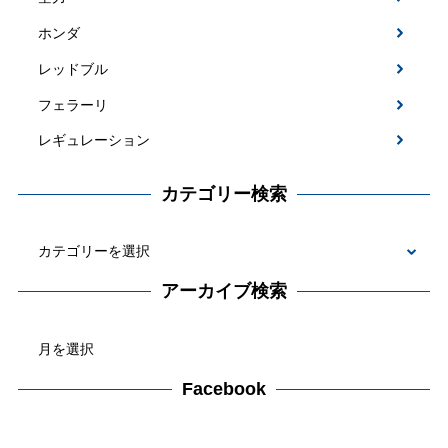
ホンダ
レッドブル
フェラーリ
レギュレーション
カテゴリー検索
カ
テ
アーカイブ検索
ゴ
ア
リ
ー
ー
カ
Facebook
検
イ
索
ブ