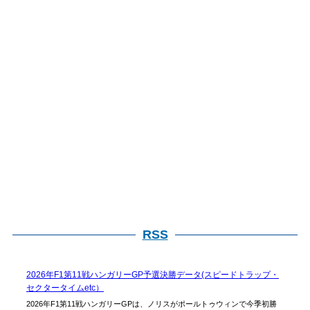
検
索
RSS
2026年F1第11戦ハンガリーGP予選決勝データ(スピードトラップ・
セクタータイムetc）
2026年F1第11戦ハンガリーGPは、ノリスがポールトゥウィンで今季初勝