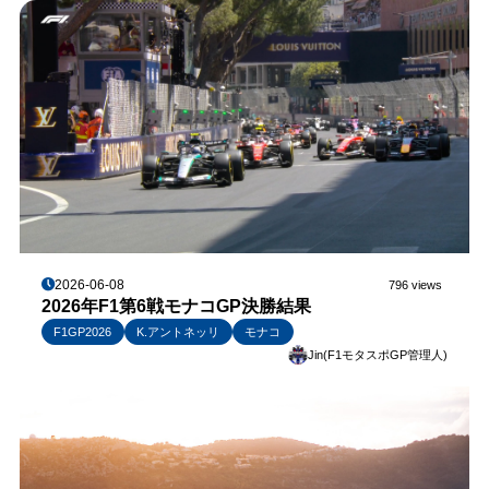
2026-06-08
796 views
2026年F1第6戦モナコGP決勝結果
F1GP2026
K.アントネッリ
モナコ
Jin(F1モタスポGP管理人)