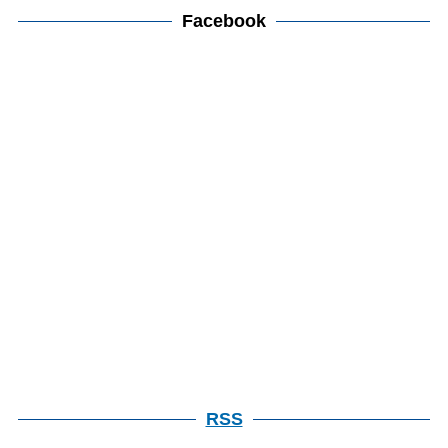
カ
Facebook
検
イ
索
ブ
検
索
RSS