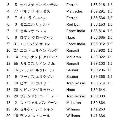
3
5
セバスチャン ベッテル
Ferrari
1:38.218
1:37.
4
77
バルテリ ボッタス
Mercedes
1:39.291
1:37.
5
7
キミ ライコネン
Ferrari
1:38.534
1:37.
6
3
ダニエル リカルド
Red Bull
1:38.153
1:37.
7
11
セルジオ ペレス
Force India
1:38.814
1:38.
8
8
ロマン グロージャン
Haas
1:38.685
1:38.
9
31
エステバン オコン
Force India
1:38.912
1:38.
10
27
ニコ ヒュルケンベルグ
Renault
1:38.932
1:38.
11
14
フェルナンド アロンソ
McLaren
1:39.022
1:38.
12
55
カルロス サインツ Jr.
Renault
1:39.103
1:38.
13
16
シャルル ルクレール
Sauber
1:39.206
1:38.
14
9
マーカス エリクソン
Sauber
1:39.366
1:39.
15
10
ピエール ガスリー
Toro Rosso
1:39.614
1:39.
16
20
ケビン マグヌッセン
Haas
1:39.644
17
28
ブレンドン ハートレー
Toro Rosso
1:39.809
18
2
ストフェル バンドーン
McLaren
1:39.864
19
35
セルゲイ シロトキン
Williams
1:41.263
20
18
ランス ストロール
Williams
1:41.334