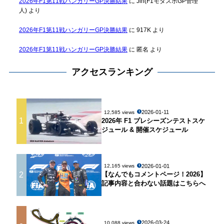
2026年F1第11戦ハンガリーGP決勝結果
に
Jin(F1モタスポGP管理
人)
より
2026年F1第11戦ハンガリーGP決勝結果
に
917K
より
2026年F1第11戦ハンガリーGP決勝結果
に
匿名
より
アクセスランキング
2026-01-11
12,585 views
1
2026年 F1 プレシーズンテストスケ
ジュール & 開催スケジュール
2026-01-01
12,165 views
2
【なんでもコメントページ！2026】
記事内容と合わない話題はこちらへ
2026-03-24
10,088 views