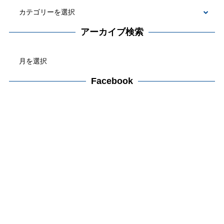
カ
テ
アーカイブ検索
ゴ
ア
リ
ー
ー
カ
Facebook
検
イ
索
ブ
検
索