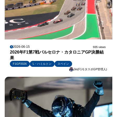
2026-06-15
935 views
2026年F1第7戦バルセロナ・カタロニアGP決勝結
果
F1GP2026
L・ハミルトン
スペイン
Jin(F1モタスポGP管理人)