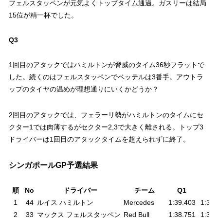
フェルスタッペンが元気よくトップタイム通過。ガスリーは結局
15位が精一杯でした。
Q3
1回目のアタックではハミルトンが脅威のタイム36秒フラットで
した。続くのはフェルスタッペンでベッテルは3番手。アウトラ
ップのタイヤの温めが理想通りにいくかどうか？
2回目のアタックでは、フェラーリ勢がハミルトンのタイムにセ
クター1では肉薄するがセクター2,3で大きく離される。トップ3
ドライバーは1回目のアタックタイムを超えられずに終了。
シンガポールGP予選結果
順
No
ドライバー
チーム
Q1
Q
1
44
ルイス ハミルトン
Mercedes
1:39.403
1:37.
2
33
マックス フェルスタッペン
Red Bull
1:38.751
1:37.