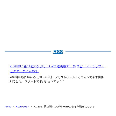
RSS
2026年F1第11戦ハンガリーGP予選決勝データ(スピードトラップ・
セクタータイムetc）
2026年F1第11戦ハンガリーGPは、ノリスがポールトゥウィンで今季初勝
利でした。 スタートでポジションアッ […]
home
F1GP2017
F1-2017第11戦ハンガリーGPのタイヤ戦略について