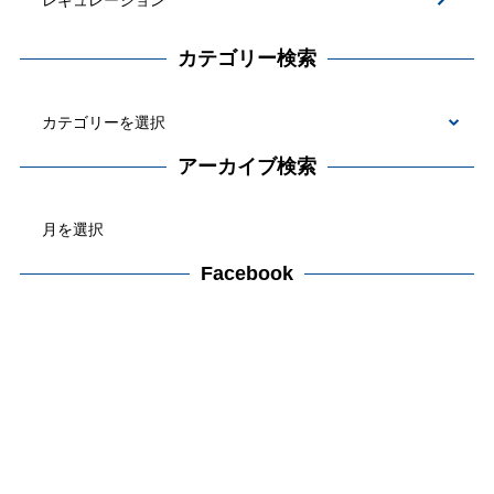
カテゴリー検索
カ
テ
アーカイブ検索
ゴ
ア
リ
ー
ー
カ
Facebook
検
イ
索
ブ
検
索