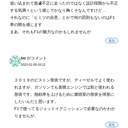
追い込まれて急遽不正に走ったのではなく設計段階から不正
する気満々という感じでかなり胸くそなんですけど…
それなのに「ヒミツの合意」とかで何の罰則もないのはF1
界の闇を感じます
まあ、それもF1の魅力なのかもしれませんが
返信
tm
がコメント
2023-01-05 03:12
２０１９のピストン形状ですが、ディーゼルでよく使わ
れますが、ガソリンでも直噴エンジンでは割と使われる
形状です。熱効率を上げるために燃焼室の形状を球形に
したいんだと思います。
F1で使ってるジェットイグニッションで必要なのかわか
りませんが。
返信