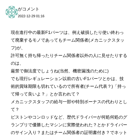
がコメント
2022-12-29 01:16
現在進行中の最新F1パーツは、例え破損したり使い終わっ
て廃棄するモノであってもチーム関係者(メカニックスタッ
フ)が、
許可無く持ち帰ったりチーム関係者以外の人に見せたりする
のは、
厳禁で御法度でしょうね(当然、機密漏洩のために)
でも現行レギュレーション以前の古いF1パーツとかは、技
術的賞味期限も切れているので所有者(チーム代表？)「持っ
て帰って良いよ？」とか言われて？
メカニックスタッフの給与一部や特別ボーナスの代わりとし
て？
ピストンやコンロッドなど、歴代ドライバーが何処何処のグ
ランプリで優勝したマシンに実際使われた？とかドライバー
のサイン入り？またはチーム関係者の証明書付き？でネット