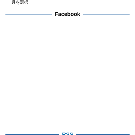
ー
ー
カ
Facebook
検
イ
索
ブ
検
索
RSS