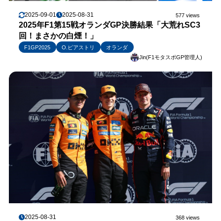
2025-09-01
2025-08-31
577 views
2025年F1第15戦オランダGP決勝結果「大荒れSC3
回！まさかの白煙！」
F1GP2025
O.ピアストリ
オランダ
Jin(F1モタスポGP管理人)
2025-08-31
368 views