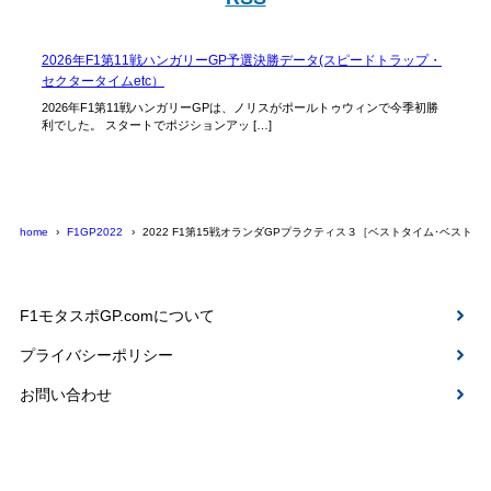
2026年F1第11戦ハンガリーGP予選決勝データ(スピードトラップ・
セクタータイムetc）
2026年F1第11戦ハンガリーGPは、ノリスがポールトゥウィンで今季初勝
利でした。 スタートでポジションアッ […]
home
F1GP2022
2022 F1第15戦オランダGPプラクティス３［ベストタイム･ベストセ
F1モタスポGP.comについて
プライバシーポリシー
お問い合わせ