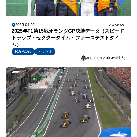
2025-09-02
254 views
2025年F1第15戦オランダGP決勝データ（スピード
トラップ・セクタータイム・ファーステストタイ
ム）
F1GP2025
オランダ
Jin(F1モタスポGP管理人)