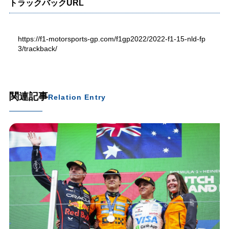
トラックバックURL
https://f1-motorsports-gp.com/f1gp2022/2022-f1-15-nld-fp
3/trackback/
関連記事
Relation Entry