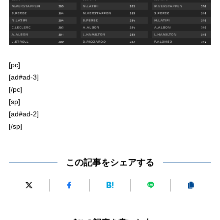
[pc]
[ad#ad-3]
[/pc]
[sp]
[ad#ad-2]
[/sp]
この記事をシェアする