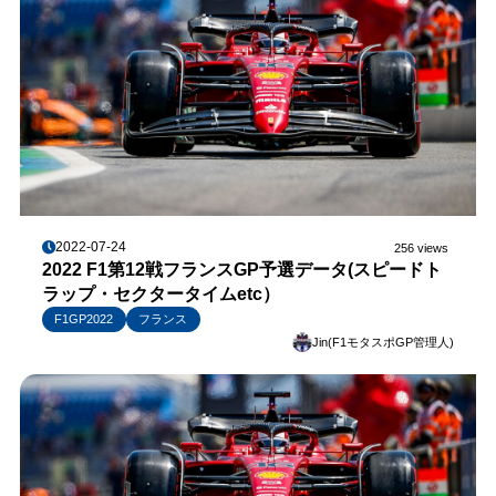
2022-07-24
256 views
2022 F1第12戦フランスGP予選データ(スピードト
ラップ・セクタータイムetc）
F1GP2022
フランス
Jin(F1モタスポGP管理人)