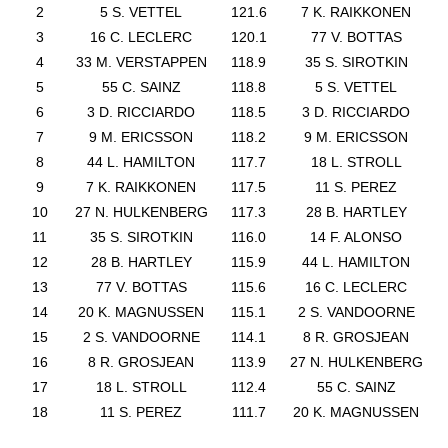
2
5 S. VETTEL
121.6
7 K. RAIKKONEN
3
16 C. LECLERC
120.1
77 V. BOTTAS
4
33 M. VERSTAPPEN
118.9
35 S. SIROTKIN
5
55 C. SAINZ
118.8
5 S. VETTEL
6
3 D. RICCIARDO
118.5
3 D. RICCIARDO
7
9 M. ERICSSON
118.2
9 M. ERICSSON
8
44 L. HAMILTON
117.7
18 L. STROLL
9
7 K. RAIKKONEN
117.5
11 S. PEREZ
10
27 N. HULKENBERG
117.3
28 B. HARTLEY
11
35 S. SIROTKIN
116.0
14 F. ALONSO
12
28 B. HARTLEY
115.9
44 L. HAMILTON
13
77 V. BOTTAS
115.6
16 C. LECLERC
14
20 K. MAGNUSSEN
115.1
2 S. VANDOORNE
15
2 S. VANDOORNE
114.1
8 R. GROSJEAN
16
8 R. GROSJEAN
113.9
27 N. HULKENBERG
17
18 L. STROLL
112.4
55 C. SAINZ
18
11 S. PEREZ
111.7
20 K. MAGNUSSEN