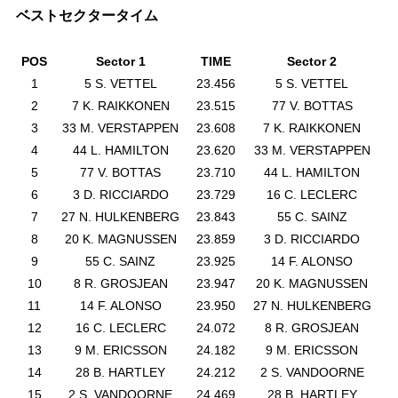
ベストセクタータイム
POS
Sector 1
TIME
Sector 2
1
5 S. VETTEL
23.456
5 S. VETTEL
2
2
7 K. RAIKKONEN
23.515
77 V. BOTTAS
2
3
33 M. VERSTAPPEN
23.608
7 K. RAIKKONEN
2
4
44 L. HAMILTON
23.620
33 M. VERSTAPPEN
2
5
77 V. BOTTAS
23.710
44 L. HAMILTON
2
6
3 D. RICCIARDO
23.729
16 C. LECLERC
2
7
27 N. HULKENBERG
23.843
55 C. SAINZ
2
8
20 K. MAGNUSSEN
23.859
3 D. RICCIARDO
2
9
55 C. SAINZ
23.925
14 F. ALONSO
2
10
8 R. GROSJEAN
23.947
20 K. MAGNUSSEN
2
11
14 F. ALONSO
23.950
27 N. HULKENBERG
2
12
16 C. LECLERC
24.072
8 R. GROSJEAN
2
13
9 M. ERICSSON
24.182
9 M. ERICSSON
2
14
28 B. HARTLEY
24.212
2 S. VANDOORNE
2
15
2 S. VANDOORNE
24.469
28 B. HARTLEY
2