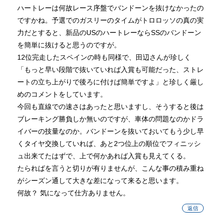
ハートレーは何故レース序盤でバンドーンを抜けなかったの
ですかね。予選でのガスリーのタイムがトロロッソの真の実
力だとすると、新品のUSのハートレーならSSのバンドーン
を簡単に抜けると思うのですが。
12位完走したスペインの時も同様で、田辺さんが珍しく
「もっと早い段階で抜いていれば入賞も可能だった、ストレ
ートの立ち上がりで後ろに付けば簡単ですよ」と珍しく厳し
めのコメントをしています。
今回も直線での速さはあったと思いますし、そうすると後は
ブレーキング勝負しか無いのですが、車体の問題なのかドラ
イバーの技量なのか。バンドーンを抜いておいてもう少し早
くタイヤ交換していれば、あと2つ位上の順位でフィニッシ
ュ出来てたはずで、上で何かあれば入賞も見えてくる。
たらればを言うと切りが有りませんが、こんな事の積み重ね
がシーズン通して大きな差になって来ると思います。
何故？ 気になって仕方ありません。
返信