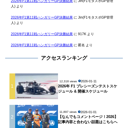
2026年F1第11戦ハンガリーGP決勝結果
に
Jin(F1モタスポGP管理
人)
より
2026年F1第11戦ハンガリーGP決勝結果
に
Jin(F1モタスポGP管理
人)
より
2026年F1第11戦ハンガリーGP決勝結果
に
917K
より
2026年F1第11戦ハンガリーGP決勝結果
に
匿名
より
アクセスランキング
2026-01-11
12,318 views
1
2026年 F1 プレシーズンテストスケ
ジュール & 開催スケジュール
2026-01-01
11,897 views
2
【なんでもコメントページ！2026】
記事内容と合わない話題はこちらへ