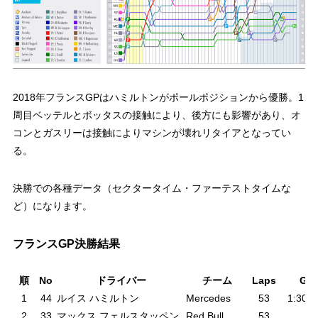
2018年フランスGPはハミルトンがポールポジションから優勝。1
周目ベッテルとボッタスの接触により、後方にも影響があり、オ
コンとガスリーは接触によりマシンが壊れリタイアとなってい
る。
決勝での各種データ（セクタータイム・ファーテストタイムな
ど）になります。
フランスGP決勝結果
順
No
ドライバー
チーム
Laps
Ga
1
44
ルイス ハミルトン
Mercedes
53
1:30:1
2
33
マックス フェルスタッペン
Red Bull
53