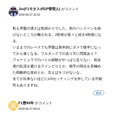
Jin(F1モタスポGP管理人)
がコメント
2018-06-27 22:53
私も序盤の遅さは気掛かりでした。前のバンドーンを抜
けないどころか離される。2秒差が延々と続き4秒差にな
る。
いままでのレースでも序盤は基本的にダメで後半になっ
てから速くなる。フルタンクでの走り方に問題あり？
フォーミュラでのバトル経験がやっぱり足りない、前走
者の乱流を避けるラインどりとか、相手の弱点を見極め
た戦略的な攻めとか、言えばキリがないな。
全てが出来ないほどにUSセッティングを外している可能
性もありますね。
返信
F1歴45年
がコメント
2018-06-27 08:41