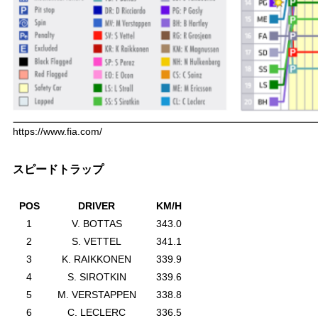
https://www.fia.com/
スピードトラップ
POS
DRIVER
KM/H
1
V. BOTTAS
343.0
2
S. VETTEL
341.1
3
K. RAIKKONEN
339.9
4
S. SIROTKIN
339.6
5
M. VERSTAPPEN
338.8
6
C. LECLERC
336.5