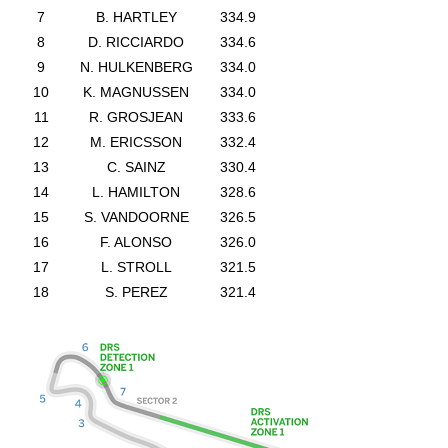
7
B. HARTLEY
334.9
8
D. RICCIARDO
334.6
9
N. HULKENBERG
334.0
10
K. MAGNUSSEN
334.0
11
R. GROSJEAN
333.6
12
M. ERICSSON
332.4
13
C. SAINZ
330.4
14
L. HAMILTON
328.6
15
S. VANDOORNE
326.5
16
F. ALONSO
326.0
17
L. STROLL
321.5
18
S. PEREZ
321.4