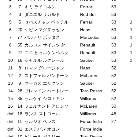
3
7
キミ ライコネン
Ferrari
53
2
4
3
ダニエル リカルド
Red Bull
53
3
5
5
セバスチャン ベッテル
Ferrari
53
1’0
6
20
ケビン マグヌッセン
Haas
53
1’1
7
77
バルテリ ボッタス
Mercedes
53
1’2
8
55
カルロス サインツ Jr.
Renault
53
1’2
9
27
ニコ ヒュルケンベルグ
Renault
53
1’3
10
16
シャルル ルクレール
Sauber
53
1’3
11
8
ロマン グロージャン
Haas
52
12
2
ストフェル バンドーン
McLaren
52
13
9
マーカス エリクソン
Sauber
52
14
28
ブレンドン ハートレー
Toro Rosso
52
15
35
セルゲイ シロトキン
Williams
52
16
14
フェルナンド アロンソ
McLaren
50
dnf
18
ランス ストロール
Williams
48
dnf
11
セルジオ ペレス
Force India
27
26
dnf
31
エステバン オコン
Force India
dnf
10
ピエール ガスリー
Toro Rosso