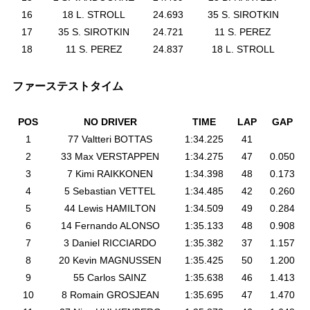
16
18 L. STROLL
24.693
35 S. SIROTKIN
2
17
35 S. SIROTKIN
24.721
11 S. PEREZ
2
18
11 S. PEREZ
24.837
18 L. STROLL
3
ファーステストタイム
POS
NO DRIVER
TIME
LAP
GAP
1
77 Valtteri BOTTAS
1:34.225
41
2
33 Max VERSTAPPEN
1:34.275
47
0.050
3
7 Kimi RAIKKONEN
1:34.398
48
0.173
4
5 Sebastian VETTEL
1:34.485
42
0.260
5
44 Lewis HAMILTON
1:34.509
49
0.284
6
14 Fernando ALONSO
1:35.133
48
0.908
7
3 Daniel RICCIARDO
1:35.382
37
1.157
8
20 Kevin MAGNUSSEN
1:35.425
50
1.200
9
55 Carlos SAINZ
1:35.638
46
1.413
10
8 Romain GROSJEAN
1:35.695
47
1.470