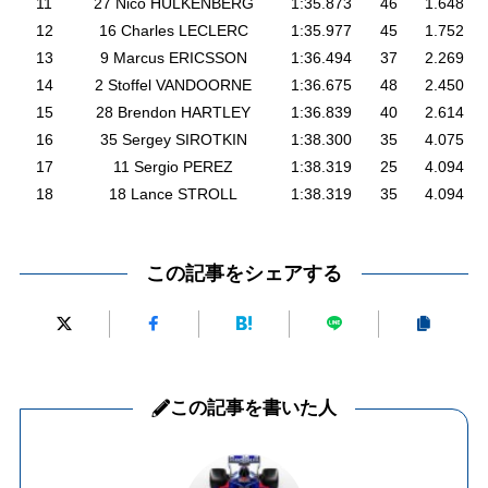
11
27 Nico HULKENBERG
1:35.873
46
1.648
12
16 Charles LECLERC
1:35.977
45
1.752
13
9 Marcus ERICSSON
1:36.494
37
2.269
14
2 Stoffel VANDOORNE
1:36.675
48
2.450
15
28 Brendon HARTLEY
1:36.839
40
2.614
16
35 Sergey SIROTKIN
1:38.300
35
4.075
17
11 Sergio PEREZ
1:38.319
25
4.094
18
18 Lance STROLL
1:38.319
35
4.094
この記事をシェアする
この記事を書いた人