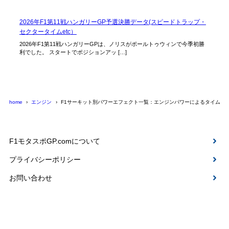
2026年F1第11戦ハンガリーGP予選決勝データ(スピードトラップ・
セクタータイムetc）
2026年F1第11戦ハンガリーGPは、ノリスがポールトゥウィンで今季初勝
利でした。 スタートでポジションアッ […]
home
エンジン
F1サーキット別パワーエフェクト一覧：エンジンパワーによるタイムへ
F1モタスポGP.comについて
プライバシーポリシー
お問い合わせ