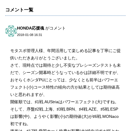
コメント一覧
HONDA応援魂
がコメント
2018-01-08 16:31
モタスポ管理人様、年間活用して楽しめる記事を丁寧にご提
供いただきありがとうございました。
さて、現時点では期待と少し不安なプレシーズンテストも未
だで、シーズン開幕時どうなっているかは詳細不明ですが、
おそらくホンダPUにとっては、少なくとも前半はパワーエ
フェクト(小)コース特性の傾向の方が結果としては期待値高
いと思われますが、
開催順では、♯1戦.AUStriaはパワーエフェクト(大)ですね。
そして、序盤♯2戦.上海、♯3戦.BRN、♯4戦.AZE、♯5戦.ESP
は影響(中)、ようやく影響(小)の期待値(大)が♯6戦.MONaco
初ですね。
後半は、♯17戦.母国ホーム鈴鹿が影響(大)傾向ですが何とか