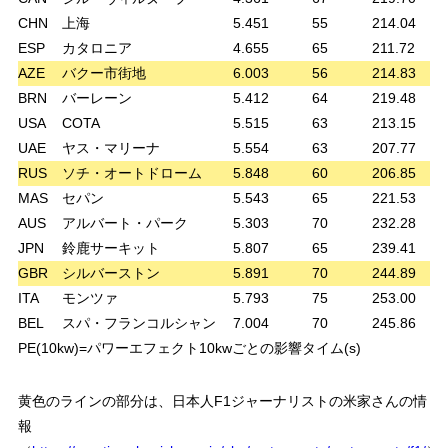
CHN
上海
5.451
55
214.04
ESP
カタロニア
4.655
65
211.72
AZE
バクー市街地
6.003
56
214.83
BRN
バーレーン
5.412
64
219.48
USA
COTA
5.515
63
213.15
UAE
ヤス・マリーナ
5.554
63
207.77
RUS
ソチ・オートドローム
5.848
60
206.85
MAS
セパン
5.543
65
221.53
AUS
アルバート・パーク
5.303
70
232.28
JPN
鈴鹿サーキット
5.807
65
239.41
GBR
シルバーストン
5.891
70
244.89
ITA
モンツァ
5.793
75
253.00
BEL
スパ・フランコルシャン
7.004
70
245.86
PE(10kw)=パワーエフェクト10kwごとの影響タイム(s)
黄色のラインの部分は、日本人F1ジャーナリストの米家さんの情
報