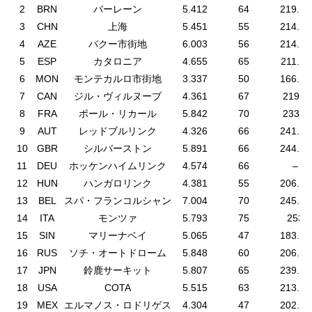
2
BRN
バーレーン
5.412
64
219.48
3
CHN
上海
5.451
55
214.04
4
AZE
バクー市街地
6.003
56
214.83
5
ESP
カタロニア
4.655
65
211.72
6
MON
モンテカルロ市街地
3.337
50
166.43
7
CAN
ジル・ヴィルヌーブ
4.361
67
219.7
8
FRA
ポール・リカール
5.842
70
233.6
9
AUT
レッドブルリンク
4.326
66
241.93
10
GBR
シルバーストン
5.891
66
244.89
11
DEU
ホッケンハイムリンク
4.574
66
–
12
HUN
ハンガロリンク
4.381
55
206.77
13
BEL
スパ・フランコルシャン
7.004
70
245.86
14
ITA
モンツァ
5.793
75
253
15
SIN
マリーナベイ
5.065
47
183.27
16
RUS
ソチ・オートドローム
5.848
60
206.85
17
JPN
鈴鹿サーキット
5.807
65
239.41
18
USA
COTA
5.515
63
213.15
19
MEX
エルマノス・ロドリゲス
4.304
47
202.57