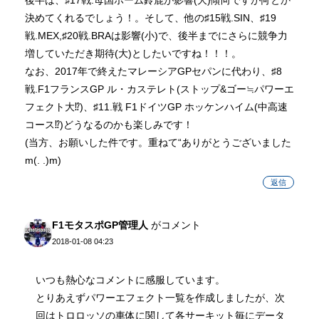
決めてくれるでしょう！。そして、他の♯15戦.SIN、♯19
戦.MEX,♯20戦.BRAは影響(小)で、後半までにさらに競争力
増していただき期待(大)としたいですね！！！。
なお、2017年で終えたマレーシアGPセパンに代わり、♯8
戦.F1フランスGP ル・カステレト(ストップ&ゴー≒パワーエ
フェクト大⁉︎)、♯11.戦 F1ドイツGP ホッケンハイム(中高速
コース⁉︎)どうなるのかも楽しみです！
(当方、お願いした件です。重ねて“ありがとうございました
m(. .)m)
返信
F1モタスポGP管理人
がコメント
2018-01-08 04:23
いつも熱心なコメントに感服しています。
とりあえずパワーエフェクト一覧を作成しましたが、次
回はトロロッソの車体に関して各サーキット毎にデータ