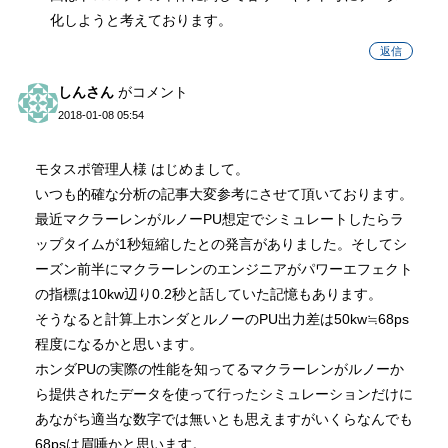
化しようと考えております。
返信
しんさん
がコメント
2018-01-08 05:54
モタスポ管理人様 はじめまして。
いつも的確な分析の記事大変参考にさせて頂いております。
最近マクラーレンがルノーPU想定でシミュレートしたらラ
ップタイムが1秒短縮したとの発言がありました。そしてシ
ーズン前半にマクラーレンのエンジニアがパワーエフェクト
の指標は10kw辺り0.2秒と話していた記憶もあります。
そうなると計算上ホンダとルノーのPU出力差は50kw≒68ps
程度になるかと思います。
ホンダPUの実際の性能を知ってるマクラーレンがルノーか
ら提供されたデータを使って行ったシミュレーションだけに
あながち適当な数字では無いとも思えますがいくらなんでも
68psは眉唾かと思います。