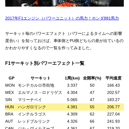
2017年F1エンジン（パワーユニット）の馬力！ホンダ881馬力
サーキット毎のパワーエフェクト（パワーによるタイムへの影響
度合い）を知っておけば、車体側とPU側どちらの差が出ているの
かわかりやすくなるので一覧を作ってみました。
F1サーキット別パワーエフェクト一覧
GP
サーキット
1周(km)
全開率(%)
平均速度
P
MON
モンテカルロ市街地
3.337
50
166.43
MEX
エルマノス・ロドリゲス
4.304
47
202.57
SIN
マリーナベイ
5.065
47
183.27
HUN
ハンガロリンク
4.381
55
206.77
BRA
インテルラゴス
4.309
62
227.04
AUT
レッドブルリンク
4.326
66
241.93
CAN
ジル・ヴィルヌーブ
4.361
67
219.70