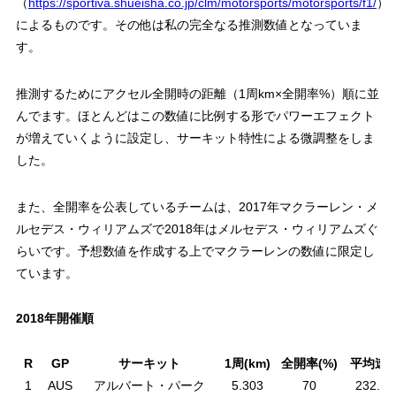
（
https://sportiva.shueisha.co.jp/clm/motorsports/motorsports/f1/
）
によるものです。その他は私の完全なる推測数値となっていま
す。
推測するためにアクセル全開時の距離（1周km×全開率%）順に並
んでます。ほとんどはこの数値に比例する形でパワーエフェクト
が増えていくように設定し、サーキット特性による微調整をしま
した。
また、全開率を公表しているチームは、2017年マクラーレン・メ
ルセデス・ウィリアムズで2018年はメルセデス・ウィリアムズぐ
らいです。予想数値を作成する上でマクラーレンの数値に限定し
ています。
2018年開催順
R
GP
サーキット
1周(km)
全開率(%)
平均速
1
AUS
アルバート・パーク
5.303
70
232.28