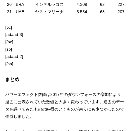
20
BRA
インテルラゴス
4.309
62
227.04
21
UAE
ヤス・マリーナ
5.554
63
207.77
[pc]
[ad#ad-3]
[/pc]
[sp]
[ad#ad-2]
[/sp]
まとめ
パワーエフェクト数値は2017年のダウンフォースの増加により、
過去に公表されていた数値と大きく変わっています。過去のデー
タを調べてみたものの納得のいくものが余りにも少なかったので
作成しました。