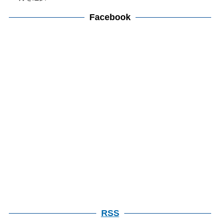
ー
ー
カ
Facebook
検
イ
索
ブ
検
索
RSS