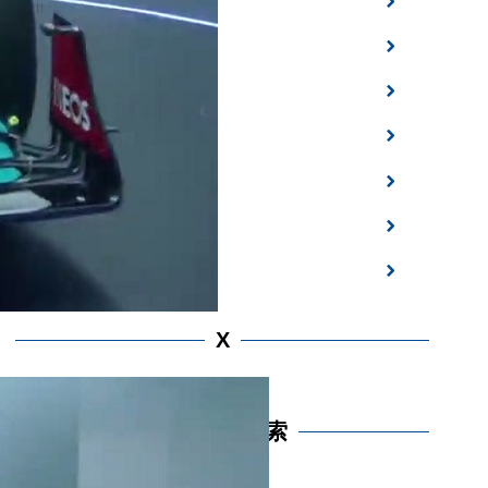
パワーユニット
F1メカ技術
空力
ホンダ
レッドブル
フェラーリ
レギュレーション
X
https://x.com/f1motospogp
サイト内検索