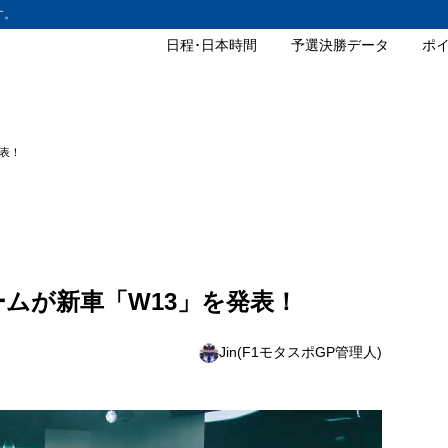
す。
日程･日本時間
予選決勝データ
ポ
発表！
1チームが新車「W13」を発表！
Jin(F1モタスポGP管理人)