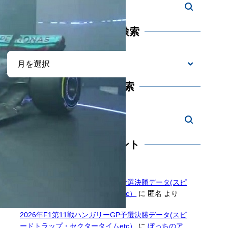
アーカイブ検索
ブログ内検索
最近のコメント
2026年F1第11戦ハンガリーGP予選決勝データ(スピ
ードトラップ・セクタータイムetc）
に
匿名
より
2026年F1第11戦ハンガリーGP予選決勝データ(スピ
ードトラップ・セクタータイムetc）
に
ぼっちのア