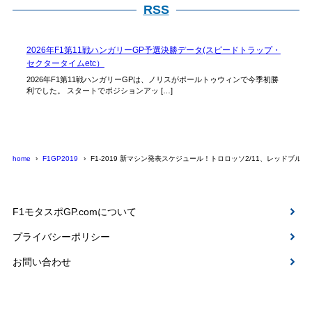
RSS
2026年F1第11戦ハンガリーGP予選決勝データ(スピードトラップ・
セクタータイムetc）
2026年F1第11戦ハンガリーGPは、ノリスがポールトゥウィンで今季初勝
利でした。 スタートでポジションアッ […]
home
F1GP2019
F1-2019 新マシン発表スケジュール！トロロッソ2/11、レッドブル2/1
F1モタスポGP.comについて
プライバシーポリシー
お問い合わせ