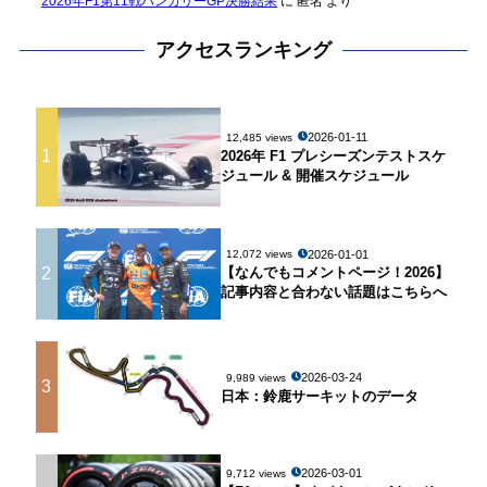
2026年F1第11戦ハンガリーGP決勝結果
に
匿名
より
アクセスランキング
2026-01-11
12,485 views
1
2026年 F1 プレシーズンテストスケ
ジュール & 開催スケジュール
2026-01-01
12,072 views
2
【なんでもコメントページ！2026】
記事内容と合わない話題はこちらへ
2026-03-24
9,989 views
3
日本：鈴鹿サーキットのデータ
2026-03-01
9,712 views