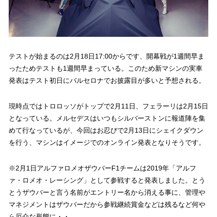
テストが始まるのは2月18日17:00からです、開幕戦が1週間早ま
ったためテストも1週間早まっている。このため新マシンの実車
発表はテスト初日にバルセロナでお披露目が多いと予想される。
現時点ではトロロッソがトップで2月11日、フェラーリは2月15日
となっている。メルセデスはいつもシルバーストンに報道陣を集
めて行なっているが、今回はお忍びで2月13日にシェイクダウン
を行う、マシンはイメージでのオンライン発表となりそうです。
※2月1日アルファロメオザウバーF1チームは2019年「アルフ
ァ・ロメオ・レーシング」として参戦すると発表しました。とう
とうザウバーと言う名前がエントリー名から消える事に、管理や
マネジメントはザウバーだから参戦継続賞金などは残るなど何や
ら厄介な形態に・・。