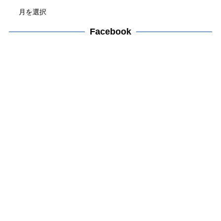
ア
リ
ー
ー
カ
Facebook
検
イ
索
ブ
検
索