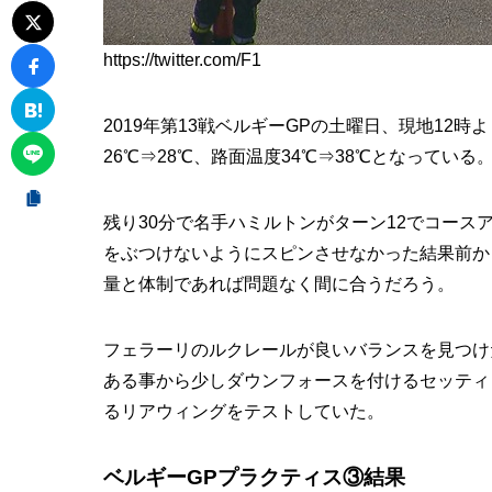
https://twitter.com/F1
2019年第13戦ベルギーGPの土曜日、現地12
26℃⇒28℃、路面温度34℃⇒38℃となっている
残り30分で名手ハミルトンがターン12でコー
をぶつけないようにスピンさせなかった結果前か
量と体制であれば問題なく間に合うだろう。
フェラーリのルクレールが良いバランスを見つけ
ある事から少しダウンフォースを付けるセッティ
るリアウィングをテストしていた。
ベルギーGPプラクティス③結果