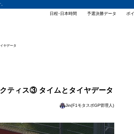
す。
日程･日本時間
予選決勝データ
ポ
とタイヤデータ
Pプラクティス③ タイムとタイヤデータ
Jin(F1モタスポGP管理人)