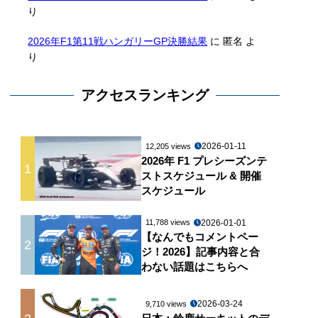
り
2026年F1第11戦ハンガリーGP決勝結果
に
匿名
よ
り
アクセスランキング
2026-01-11
12,205 views
2026年 F1 プレシーズンテ
1
ストスケジュール & 開催
スケジュール
2026-01-01
11,788 views
【なんでもコメントペー
2
ジ！2026】記事内容と合
わない話題はこちらへ
2026-03-24
9,710 views