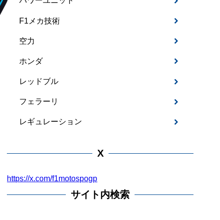
パワーユニット
F1メカ技術
空力
ホンダ
レッドブル
フェラーリ
レギュレーション
X
https://x.com/f1motospogp
サイト内検索