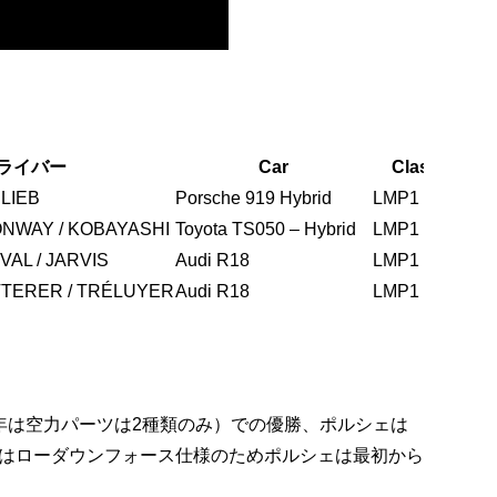
ライバー
Car
Class
Ty
 LIEB
Porsche 919 Hybrid
LMP1 H
M
ONWAY / KOBAYASHI
Toyota TS050 – Hybrid
LMP1 H
M
VAL / JARVIS
Audi R18
LMP1 H
M
TTERER / TRÉLUYER
Audi R18
LMP1 H
M
年は空力パーツは2種類のみ）での優勝、ポルシェは
はローダウンフォース仕様のためポルシェは最初から