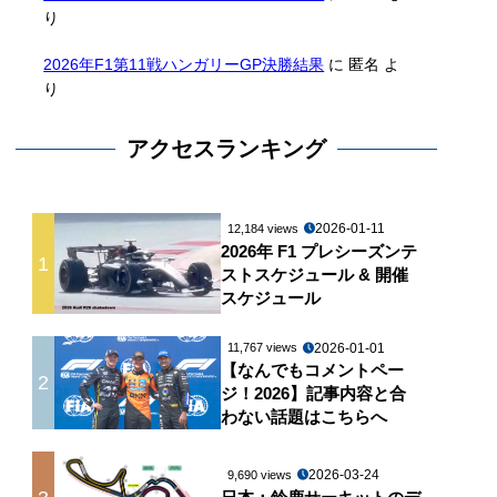
り
2026年F1第11戦ハンガリーGP決勝結果
に
匿名
よ
り
アクセスランキング
ps
ギャップ
6:00:33.211
2026-01-11
12,184 views
2026年 F1 プレシーズンテ
6.173
1
ストスケジュール & 開催
スケジュール
46.956
2026-01-01
11,767 views
【なんでもコメントペー
2
ジ！2026】記事内容と合
わない話題はこちらへ
2026-03-24
9,690 views