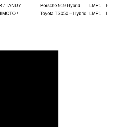
R / TANDY
Porsche 919 Hybrid
LMP1 H
M
173
IMOTO /
Toyota TS050 – Hybrid
LMP1 H
M
171