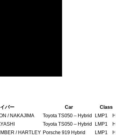
イバー
Car
Class
Ty
La
ON / NAKAJIMA
Toyota TS050 – Hybrid
LMP1 H
M
173
AYASHI
Toyota TS050 – Hybrid
LMP1 H
M
173
MBER / HARTLEY
Porsche 919 Hybrid
LMP1 H
M
173