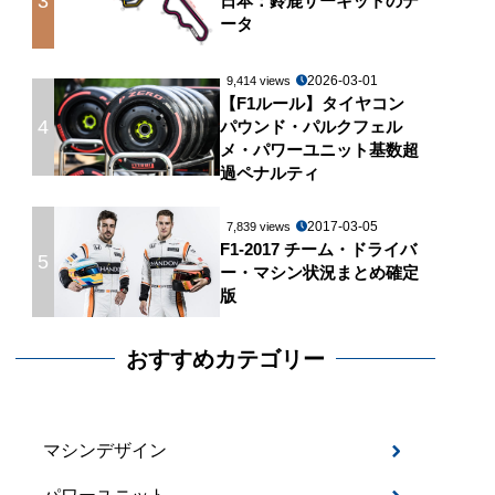
3
日本：鈴鹿サーキットのデ
ータ
2026-03-01
9,414 views
【F1ルール】タイヤコン
4
パウンド・パルクフェル
メ・パワーユニット基数超
過ペナルティ
2017-03-05
7,839 views
F1-2017 チーム・ドライバ
5
ー・マシン状況まとめ確定
版
おすすめカテゴリー
ps
ギャップ
6:00:11.490
マシンデザイン
1.992
35.283