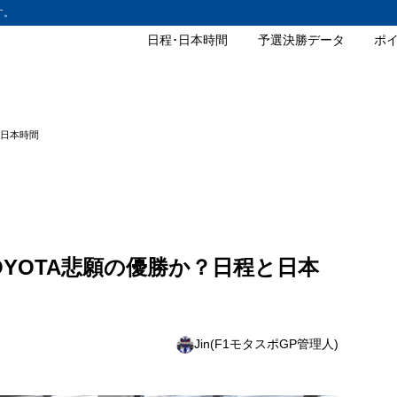
す。
日程･日本時間
予選決勝データ
ポ
と日本時間
TOYOTA悲願の優勝か？日程と日本
Jin(F1モタスポGP管理人)