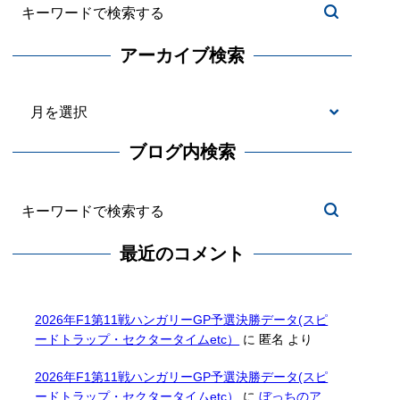
アーカイブ検索
Laps
ギャップ
ブログ内検索
384
24:00:38.449
381
3 Laps
372
12 Laps
367
17 Laps
最近のコメント
2026年F1第11戦ハンガリーGP予選決勝データ(スピ
ードトラップ・セクタータイムetc）
に
匿名
より
2026年F1第11戦ハンガリーGP予選決勝データ(スピ
ードトラップ・セクタータイムetc）
に
ぼっちのア