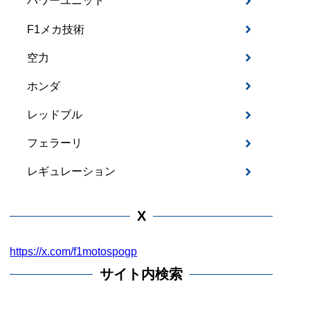
パワーユニット
1:25.438
F1メカ技術
2 Laps
空力
ホンダ
レッドブル
フェラーリ
レギュレーション
X
https://x.com/f1motospogp
サイト内検索