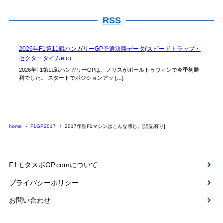
RSS
2026年F1第11戦ハンガリーGP予選決勝データ(スピードトラップ・
セクタータイムetc）
2026年F1第11戦ハンガリーGPは、ノリスがポールトゥウィンで今季初勝
利でした。 スタートでポジションアッ […]
home
F1GP2017
2017年型F1マシンはこんな感じ。[追記有り]
F1モタスポGP.comについて
プライバシーポリシー
お問い合わせ