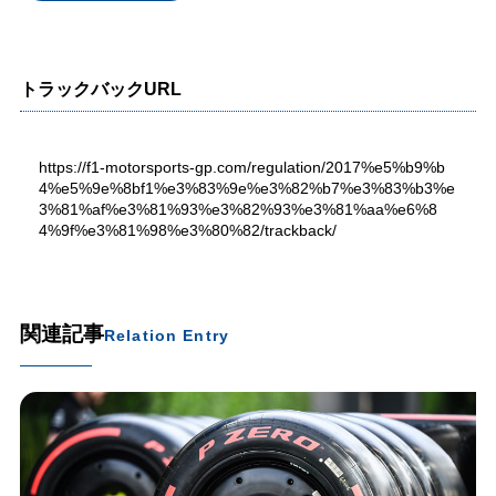
トラックバックURL
https://f1-motorsports-gp.com/regulation/2017%e5%b9%b
4%e5%9e%8bf1%e3%83%9e%e3%82%b7%e3%83%b3%e
3%81%af%e3%81%93%e3%82%93%e3%81%aa%e6%8
4%9f%e3%81%98%e3%80%82/trackback/
関連記事
Relation Entry