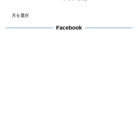
ゴ
ア
リ
ー
ー
カ
Facebook
検
イ
索
ブ
検
索