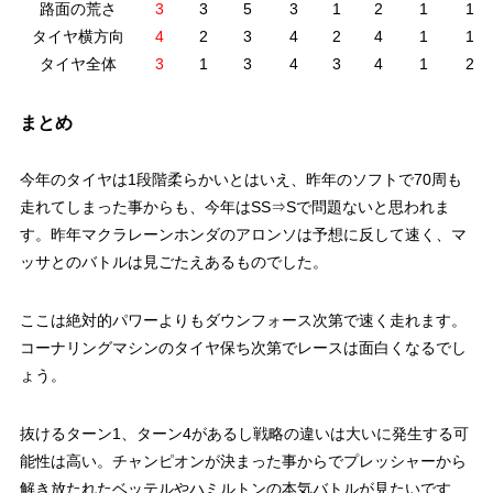
路面の荒さ
3
3
5
3
1
2
1
1
タイヤ横方向
4
2
3
4
2
4
1
1
タイヤ全体
3
1
3
4
3
4
1
2
まとめ
今年のタイヤは1段階柔らかいとはいえ、昨年のソフトで70周も
走れてしまった事からも、今年はSS⇒Sで問題ないと思われま
す。昨年マクラレーンホンダのアロンソは予想に反して速く、マ
ッサとのバトルは見ごたえあるものでした。
ここは絶対的パワーよりもダウンフォース次第で速く走れます。
コーナリングマシンのタイヤ保ち次第でレースは面白くなるでし
ょう。
抜けるターン1、ターン4があるし戦略の違いは大いに発生する可
能性は高い。チャンピオンが決まった事からでプレッシャーから
解き放たれたベッテルやハミルトンの本気バトルが見たいです