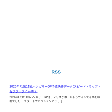
RSS
2026年F1第11戦ハンガリーGP予選決勝データ(スピードトラップ・
セクタータイムetc）
2026年F1第11戦ハンガリーGPは、ノリスがポールトゥウィンで今季初勝
利でした。 スタートでポジションアッ […]