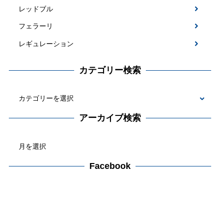
レッドブル
フェラーリ
レギュレーション
カテゴリー検索
カ
テ
アーカイブ検索
ゴ
ア
リ
ー
ー
カ
Facebook
検
イ
索
ブ
検
索