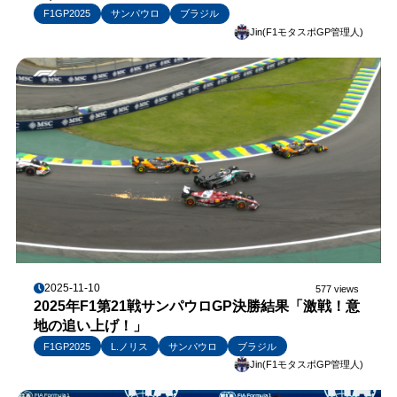
F1GP2025
サンパウロ
ブラジル
Jin(F1モタスポGP管理人)
2025-11-10
577 views
2025年F1第21戦サンパウロGP決勝結果「激戦！意
地の追い上げ！」
F1GP2025
L.ノリス
サンパウロ
ブラジル
Jin(F1モタスポGP管理人)