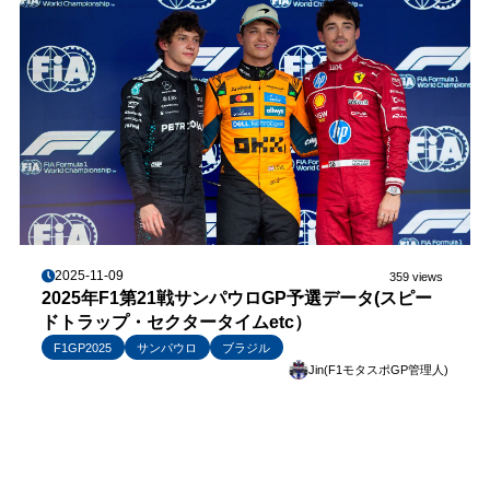
2025-11-09
359 views
2025年F1第21戦サンパウロGP予選データ(スピー
ドトラップ・セクタータイムetc）
F1GP2025
サンパウロ
ブラジル
Jin(F1モタスポGP管理人)