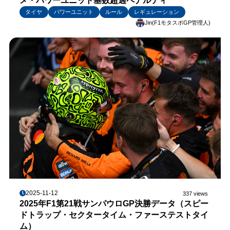
メ・パワーユニット基数超過ペナルティ
タイヤ
パワーユニット
ルール
レギュレーション
Jin(F1モタスポGP管理人)
2025-11-12
337 views
2025年F1第21戦サンパウロGP決勝データ（スピー
ドトラップ・セクタータイム・ファーステストタイ
ム）