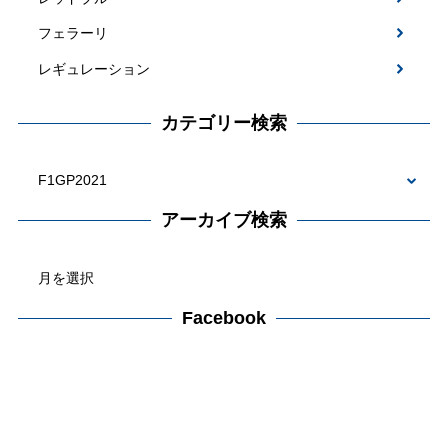
フェラーリ
レギュレーション
カテゴリー検索
カ
テ
アーカイブ検索
ゴ
ア
リ
ー
ー
カ
Facebook
検
イ
索
ブ
検
索