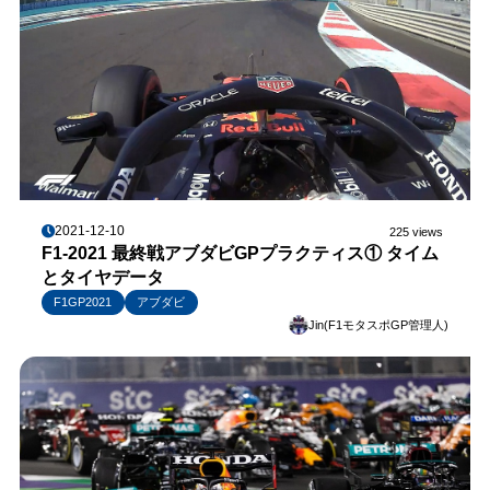
2021-12-10
225 views
F1-2021 最終戦アブダビGPプラクティス① タイム
とタイヤデータ
F1GP2021
アブダビ
Jin(F1モタスポGP管理人)