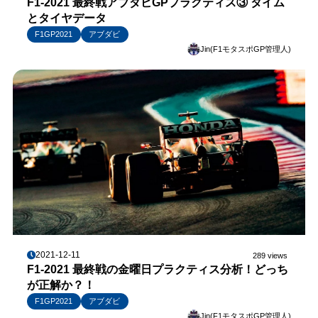
F1-2021 最終戦アブダビGPプラクティス③ タイム
とタイヤデータ
F1GP2021
アブダビ
Jin(F1モタスポGP管理人)
2021-12-11
289 views
F1-2021 最終戦の金曜日プラクティス分析！どっち
が正解か？！
F1GP2021
アブダビ
Jin(F1モタスポGP管理人)