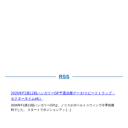
RSS
2026年F1第11戦ハンガリーGP予選決勝データ(スピードトラップ・
セクタータイムetc）
2026年F1第11戦ハンガリーGPは、ノリスがポールトゥウィンで今季初勝
利でした。 スタートでポジションアッ […]