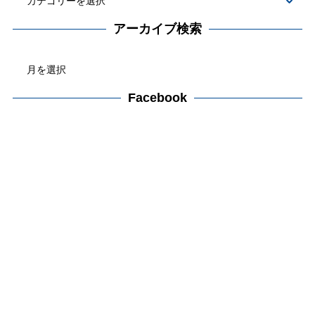
カ
テ
アーカイブ検索
ゴ
ア
リ
ー
ー
カ
Facebook
検
イ
索
ブ
検
索