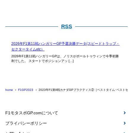
RSS
2026年F1第11戦ハンガリーGP予選決勝データ(スピードトラップ・
セクタータイムetc）
2026年F1第11戦ハンガリーGPは、ノリスがポールトゥウィンで今季初勝
利でした。 スタートでポジションアッ […]
home
F1GP2023
2023年F1第9戦カナダGPプラクティス②［ベストタイム･ベストセクター･
F1モタスポGP.comについて
プライバシーポリシー