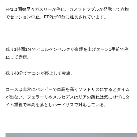
FP1は開始早々ガスリーが停止、カメラトラブルが発覚して赤旗
でセッション中止、FP2は90分に延長されています。
残り1時間1分でヒュルケンベルグが白煙を上げターン1手前で停
止して赤旗。
残り48分でオコンが停止して赤旗。
コースは非常にバンピーで車高を高くソフトサスにするとタイム
が出ない、フェラーリやメルセデスはリアの跳ねは気にせずにタ
イム重視で車高を落としハードサスで対応している。