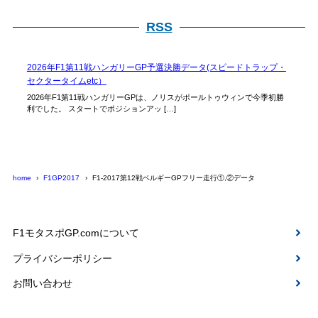
RSS
2026年F1第11戦ハンガリーGP予選決勝データ(スピードトラップ・
セクタータイムetc）
2026年F1第11戦ハンガリーGPは、ノリスがポールトゥウィンで今季初勝
利でした。 スタートでポジションアッ […]
home
F1GP2017
F1-2017第12戦ベルギーGPフリー走行①,②データ
F1モタスポGP.comについて
プライバシーポリシー
お問い合わせ