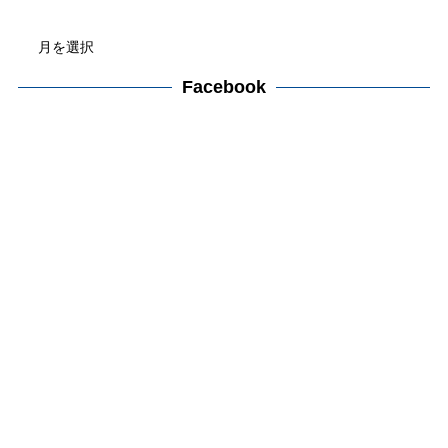
ゴ
ア
リ
ー
ー
カ
Facebook
検
イ
索
ブ
検
索