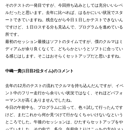
そのテストの一発目ですが、今回持ち込みとしては充分いいレベ
ルだったと思います。去年に比べれば、はるかにいい状況でスタ
ートできていますね。残念ながら今日１日しかテストできないん
ですけど、１日ロスする分も見込んで、プログラムを進めている
所です。
最初のセッション最後はソフトのタイムですが、僕のクルマはミ
ディアムが余り良くなくて、どちらかというとソフトに合ってい
る感じはします。そこはおそらくセットアップだと思いますね。
中嶋一貴(1日目2位タイム)のコメント
去年の12月のテストの流れでクルマを持ち込んだんですが、イベ
ント中のフリー走行から余りいい状況ではなく、それほどパフォ
ーマンスが高くありませんでしたね。
今日の午前中も、プログラムに沿って、色々試して行ったんです
けど、まだこれから何か見つけて行かなくちゃいけないなという
ところでした。午後のセッションは、ひたすらセットアップをや
っていました。その中で、多少、午前中よりはこっちの方がいい