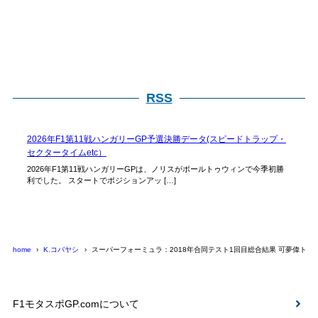
RSS
2026年F1第11戦ハンガリーGP予選決勝データ(スピードトラップ・
セクタータイムetc）
2026年F1第11戦ハンガリーGPは、ノリスがポールトゥウィンで今季初勝
利でした。 スタートでポジションアッ […]
home
K.コバヤシ
スーパーフォーミュラ：2018年合同テスト1回目総合結果 可夢偉トッ
F1モタスポGP.comについて