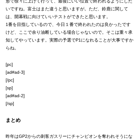
形で徐々に上げて行って、最後にいい位置で終われるようにした
いですね。富士はまた違うと思いますが。ただ、鈴鹿に関して
は、開幕戦に向けていいテストができたと思います。
1番を目指しているので、今日１番で終われたのは良かったです
けど、ここで余り油断している場合じゃないので。そこは重々承
知してやっています。実際の予選でP1になれることが大事ですか
らね。
[pc]
[ad#ad-3]
[/pc]
[sp]
[ad#ad-2]
[/sp]
まとめ
昨年はGP2からの刺客ガスリーにチャンピオンを奪われそうにな