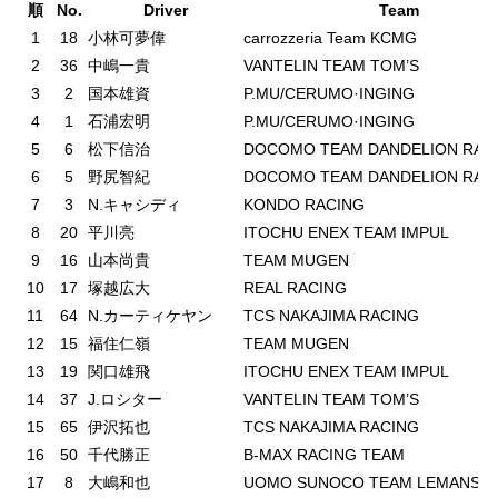
順
No.
Driver
Team
1
18
小林可夢偉
carrozzeria Team KCMG
2
36
中嶋一貴
VANTELIN TEAM TOM’S
3
2
国本雄資
P.MU/CERUMO·INGING
4
1
石浦宏明
P.MU/CERUMO·INGING
5
6
松下信治
DOCOMO TEAM DANDELION RAC
6
5
野尻智紀
DOCOMO TEAM DANDELION RAC
7
3
N.キャシディ
KONDO RACING
8
20
平川亮
ITOCHU ENEX TEAM IMPUL
9
16
山本尚貴
TEAM MUGEN
10
17
塚越広大
REAL RACING
11
64
N.カーティケヤン
TCS NAKAJIMA RACING
12
15
福住仁嶺
TEAM MUGEN
13
19
関口雄飛
ITOCHU ENEX TEAM IMPUL
14
37
J.ロシター
VANTELIN TEAM TOM’S
15
65
伊沢拓也
TCS NAKAJIMA RACING
16
50
千代勝正
B-MAX RACING TEAM
17
8
大嶋和也
UOMO SUNOCO TEAM LEMANS