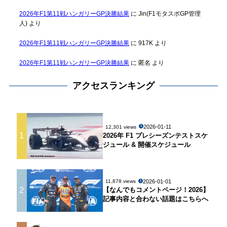
2026年F1第11戦ハンガリーGP決勝結果
に
Jin(F1モタスポGP管理
人)
より
2026年F1第11戦ハンガリーGP決勝結果
に
917K
より
2026年F1第11戦ハンガリーGP決勝結果
に
匿名
より
アクセスランキング
2026-01-11
12,301 views
1
2026年 F1 プレシーズンテストスケ
ジュール & 開催スケジュール
2026-01-01
11,878 views
2
【なんでもコメントページ！2026】
記事内容と合わない話題はこちらへ