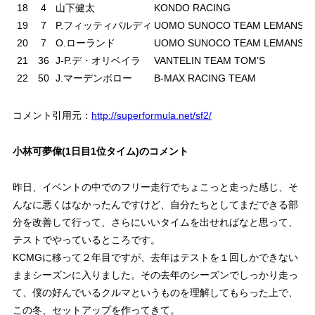
18
4
山下健太
KONDO RACING
19
7
P.フィッティパルディ
UOMO SUNOCO TEAM LEMANS
20
7
O.ローランド
UOMO SUNOCO TEAM LEMANS
21
36
J-P.デ・オリベイラ
VANTELIN TEAM TOM’S
22
50
J.マーデンボロー
B-MAX RACING TEAM
コメント引用元：
http://superformula.net/sf2/
小林可夢偉(1日目1位タイム)のコメント
昨日、イベントの中でのフリー走行でちょこっと走った感じ、そ
んなに悪くはなかったんですけど、自分たちとしてまだできる部
分を改善して行って、さらにいいタイムを出せればなと思って、
テストでやっているところです。
KCMGに移って２年目ですが、去年はテストを１回しかできない
ままシーズンに入りました。その去年のシーズンでしっかり走っ
て、僕の好んでいるクルマというものを理解してもらった上で、
この冬、セットアップを作ってきて。