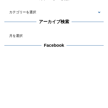
カ
テ
アーカイブ検索
ゴ
ア
リ
ー
ー
カ
Facebook
検
イ
索
ブ
検
索