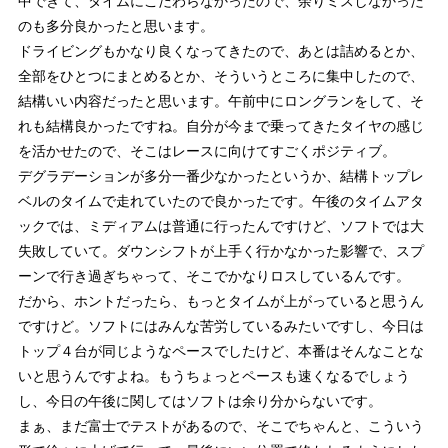
中できて、タイムにこだわらなかったので、余りミスしなかった
のも多分良かったと思います。
ドライビングもかなり良くなってきたので、あとは詰めるとか、
全部をひとつにまとめるとか、そういうところに集中したので、
結構いい内容だったと思います。午前中にロングランをして、そ
れも結構良かったですね。自分が今まで乗ってきたタイヤの感じ
を活かせたので、そこはレースに向けてすごくポジティブ。
デグラデーションが多分一番少なかったというか、結構トップレ
ベルのタイムで走れていたので良かったです。午後のタイムアタ
ックでは、ミディアムは普通に行ったんですけど、ソフトでは大
失敗していて。ダウンシフトが上手く行かなかった影響で、スプ
ーンで行き過ぎちゃって、そこでかなりロスしているんです。
だから、ホントだったら、もっとタイムが上がっていると思うん
ですけど。ソフトにはみんな苦労しているみたいですし、今日は
トップ４台が同じようなペースでしたけど、本番はそんなことな
いと思うんですよね。もうちょっとペースも速くなるでしょう
し、今日の午後に関してはソフトは余り分からないです。
まぁ、まだ富士でテストがあるので、そこでちゃんと、こういう