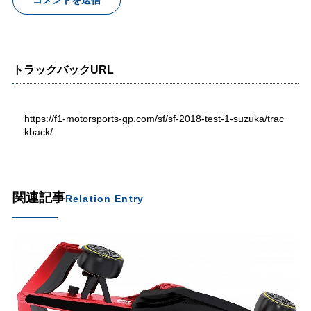
トラックバックURL
https://f1-motorsports-gp.com/sf/sf-2018-test-1-suzuka/trac
kback/
関連記事
Relation Entry