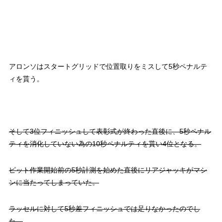
アロンソはスタートグリッドで位置取りをミスして5秒ペナルテ
ィを貰う。
そして3位フィニッシュして表彰式が終わった直後に、5秒ペナル
ティを消化していない為の10秒ペナルティを貰い4位となる。
ピット作業開始前の5秒計測を始めた直後にリアジャッキがマシ
ンに当たってしまっていた。
ラッセルに対して5秒差フィニッシュでは足りなかったのでし
た。