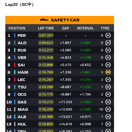
Lap20（SC中）