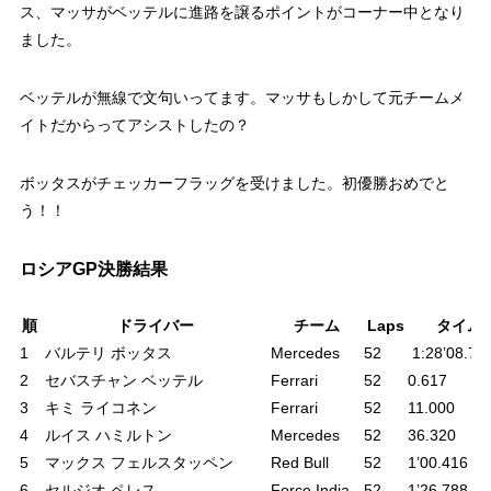
ス、マッサがベッテルに進路を譲るポイントがコーナー中となり
ました。
ベッテルが無線で文句いってます。マッサもしかして元チームメ
イトだからってアシストしたの？
ボッタスがチェッカーフラッグを受けました。初優勝おめでと
う！！
ロシアGP決勝結果
順
ドライバー
チーム
Laps
タイム
1
バルテリ ボッタス
Mercedes
52
1:28’08.74
2
セバスチャン ベッテル
Ferrari
52
0.617
3
キミ ライコネン
Ferrari
52
11.000
4
ルイス ハミルトン
Mercedes
52
36.320
5
マックス フェルスタッペン
Red Bull
52
1’00.416
6
セ
ルジオ ペレス
Force India
52
1’26.788