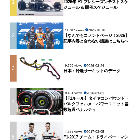
1
2026年 F1 プレシーズンテストスケ
ジュール & 開催スケジュール
2026-01-01
11,787 views
2
【なんでもコメントページ！2026】
記事内容と合わない話題はこちらへ
2026-03-24
9,709 views
3
日本：鈴鹿サーキットのデータ
2026-03-01
9,434 views
【F1ルール】タイヤコンパウンド・
4
パルクフェルメ・パワーユニット基
数超過ペナルティ
2017-03-05
7,864 views
5
F1-2017 チーム・ドライバー・マシ