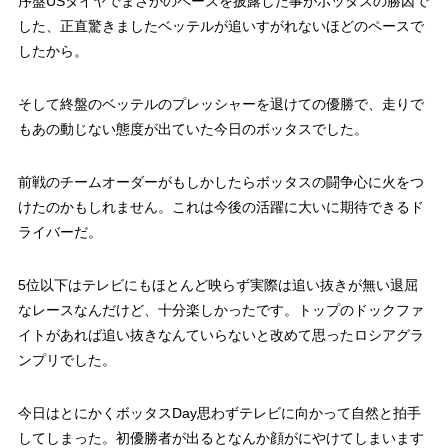
序盤USタイヤでまさかのペースを披露した事がボッタスの勝因で
した、正直驚きましたベッテルが追いすがれないほどのペースで
したから。
そして終盤のベッテルのプレッシャーを退けての優勝で、走りで
もあの動じない態度が出ていた今日のボッタスでした。
前戦のチームオーダーがもしかしたらボッタスの闘争心に火をつ
けたのかもしれません。これは今後の活躍に大いに期待できるド
ライバーだ。
5位以下はテレビにもほとんど映らず実際は追い抜きが無い退屈
なレースなんだけど、十分楽しかったです。トップのドックファ
イトがあれば追い抜きなんていらないと改めて思ったロシアグラ
ンプリでした。
今日はとにかくボッタスDay思わずテレビに向かって自然と拍手
してしまった。初優勝者が出るとなんか顔がにやけてしまいます