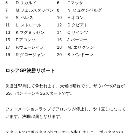
5
D.リカルド
6
F.マッサ
7
M.フェルスタッペン
8
N. ヒュケンベルグ
9
S. ペレス
10
E.オコン
11
L. ストロール
12
D.クビアト
13
K.マグヌッセン
14
C.サインツ
15
F.アロンソ
16
J.パーマー
17
P.ウェーレイン
18
M. エリクソン
19
R.グロージャン
20
S. バンドーン
ロシアGP決勝リポート
決勝は53周にて争われます。天候は晴れです。ザウバーの2台が
SS、バンドーンもSSスタートです。
フォーメーションラップでアロンソが停止し、やり直しになって
います。決勝52周となります。
スタートではボッタスが2コーナーを制しました。ボッタスのス