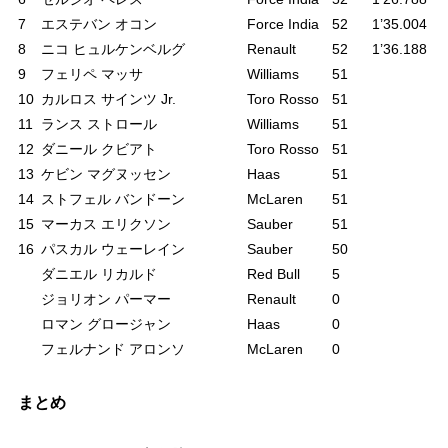
7
エステバン オコン
Force India
52
1’35.004
8
ニコ ヒュルケンベルグ
Renault
52
1’36.188
9
フェリペ マッサ
Williams
51
10
カルロス サインツ Jr.
Toro Rosso
51
11
ランス ストロール
Williams
51
12
ダニール クビアト
Toro Rosso
51
13
ケビン マグヌッセン
Haas
51
14
ストフェル バンドーン
McLaren
51
15
マーカス エリクソン
Sauber
51
16
パスカル ウェーレイン
Sauber
50
ダニエル リカルド
Red Bull
5
ジョリオン パーマー
Renault
0
ロマン グロージャン
Haas
0
フェルナンド アロンソ
McLaren
0
まとめ