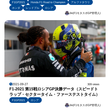
F1GP2021
Honda F1 Road to Champion
アルファタウリ
ホンダ
レッドブル
ロシア
Jin(F1モタスポGP管理人)
2021-09-27
309 views
F1-2021 第15戦ロシアGP決勝データ（スピードト
ラップ・セクタータイム・ファーステストタイム）
F1GP2021
ロシア
Jin(F1モタスポGP管理人)